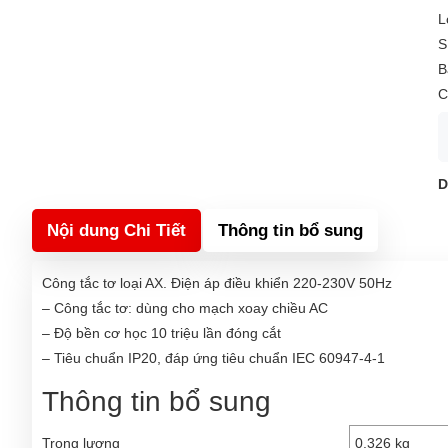
L
S
B
C
D
Nội dung Chi Tiết
Thông tin bổ sung
Công tắc tơ loại AX. Điện áp điều khiển 220-230V 50Hz
– Công tắc tơ: dùng cho mạch xoay chiều AC
– Độ bền cơ học 10 triệu lần đóng cắt
– Tiêu chuẩn IP20, đáp ứng tiêu chuẩn IEC 60947-4-1
Thông tin bổ sung
Trọng lượng
0.326 kg