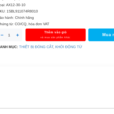
oại: AX12-30-10
KU: 1SBL911074R8010
ảo hành: Chính hãng
hứng từ: CO/CQ, hóa đơn VAT
Thêm vào giỏ
Mua 
và mua sản phẩm khác
ANH MỤC:
THIẾT BỊ ĐÓNG CẮT
,
KHỞI ĐỘNG TỪ