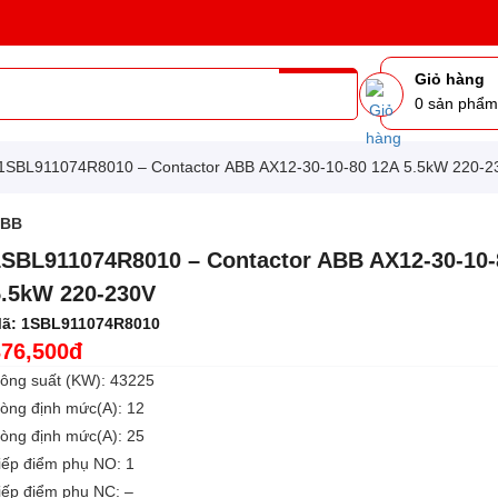
Giỏ hàng
0
sản phẩ
1SBL911074R8010 – Contactor ABB AX12-30-10-80 12A 5.5kW 220-2
ABB
1SBL911074R8010 – Contactor ABB AX12-30-10-
5.5kW 220-230V
ã:
1SBL911074R8010
376,500đ
ông suất (KW): 43225
òng định mức(A): 12
òng định mức(A): 25
iếp điểm phụ NO: 1
iếp điểm phụ NC: –