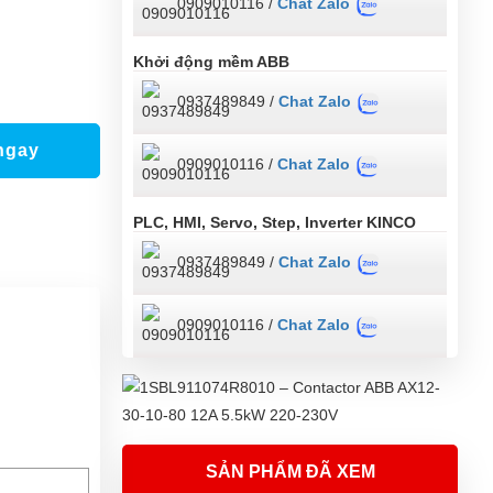
0909010116 /
Chat Zalo
Khởi động mềm ABB
0937489849 /
Chat Zalo
ngay
0909010116 /
Chat Zalo
PLC, HMI, Servo, Step, Inverter KINCO
0937489849 /
Chat Zalo
0909010116 /
Chat Zalo
SẢN PHẨM ĐÃ XEM