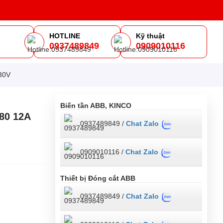
HOTLINE
Kỹ thuật
0937489849
0909010116
m
30V
Biến tần ABB, KINCO
80 12A
0937489849 /
Chat Zalo
0909010116 /
Chat Zalo
Thiết bị Đóng cắt ABB
0937489849 /
Chat Zalo