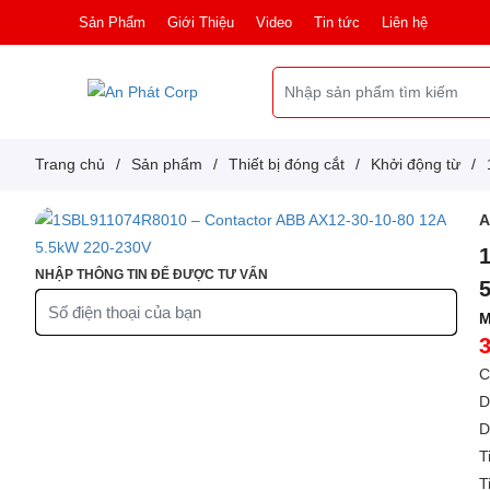
Sản Phẩm
Giới Thiệu
Video
Tin tức
Liên hệ
Trang chủ
/
Sản phẩm
/
Thiết bị đóng cắt
/
Khởi động từ
/
NHẬP THÔNG TIN ĐỂ ĐƯỢC TƯ VẤN
M
C
D
D
T
T