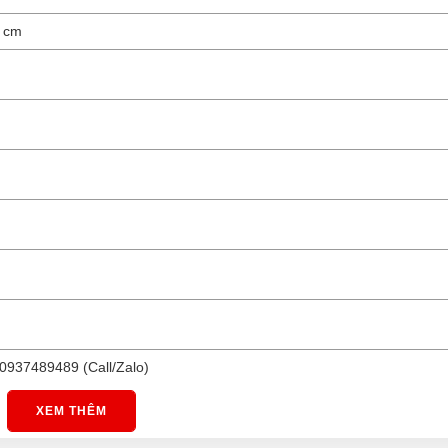
4 cm
0937489489 (Call/Zalo)
XEM THÊM