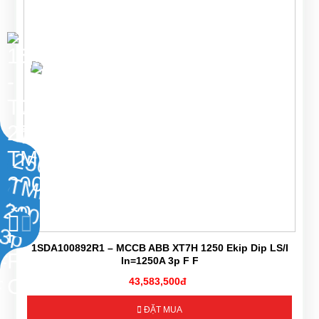
1SDA100892R1 – MCCB ABB XT7H 1250 Ekip Dip LS/I
In=1250A 3p F F
43,583,500đ
ĐẶT MUA