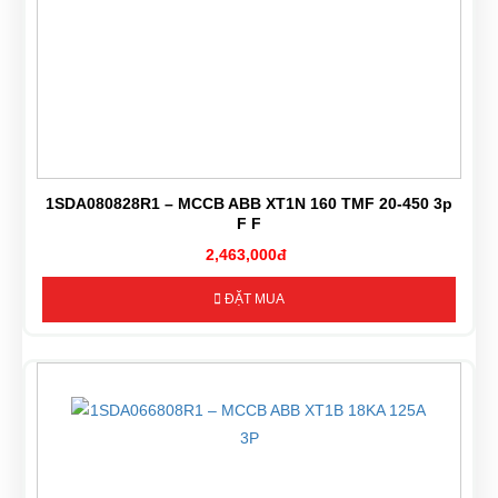
1SDA080828R1 – MCCB ABB XT1N 160 TMF 20-450 3p
F F
2,463,000đ
ĐẶT MUA