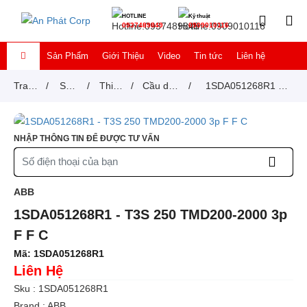
HOTLINE
Kỹ thuật
0937489849
0909010116
Sản Phẩm
Giới Thiệu
Video
Tin tức
Liên hệ
Trang
/
Sản
/
Thiết
/
Cầu dao
/
1SDA051268R1 -
chủ
phẩm
bị
tự động
T3S 250 TMD200-
đóng
MCCB
2000 3p F F C
NHẬP THÔNG TIN ĐỂ ĐƯỢC TƯ VẤN
cắt
ABB
1SDA051268R1 - T3S 250 TMD200-2000 3p
F F C
Mã:
1SDA051268R1
Liên Hệ
Sku : 1SDA051268R1
Brand : ABB