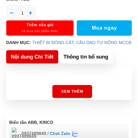
Thêm vào giỏ
Mua ngay
và mua sản phẩm khác
DANH MỤC:
THIẾT BỊ ĐÓNG CẮT
,
CẦU DAO TỰ ĐỘNG MCCB
Nội dung Chi Tiết
Thông tin bổ sung
XEM THÊM
Biến tần ABB, KINCO
0937489849 /
Chat Zalo