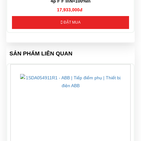
4p F F InN=100%In
17,933,000đ
ĐẶT MUA
SẢN PHẨM LIÊN QUAN