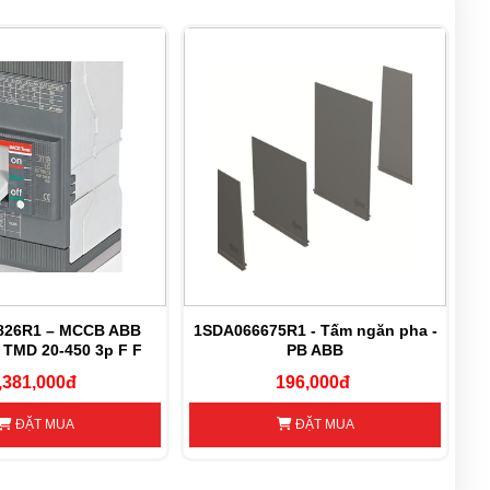
826R1 – MCCB ABB
1SDA066675R1 - Tấm ngăn pha -
 TMD 20-450 3p F F
PB ABB
1
,381,000đ
196,000đ
ĐẶT MUA
ĐẶT MUA