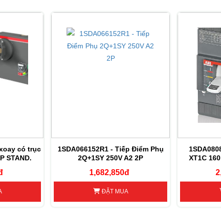
xoay có trục
1SDA066152R1 - Tiếp Điểm Phụ
1SDA080
/P STAND.
2Q+1SY 250V A2 2P
XT1C 160
D
đ
1,682,850đ
2
A
ĐẶT MUA