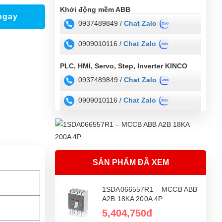
Khởi động mềm ABB
ngay
0937489849 /
Chat Zalo
0909010116 /
Chat Zalo
PLC, HMI, Servo, Step, Inverter KINCO
0937489849 /
Chat Zalo
0909010116 /
Chat Zalo
SẢN PHẨM ĐÃ XEM
1SDA066557R1 – MCCB ABB
A2B 18KA 200A 4P
5,404,750đ