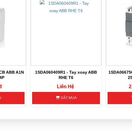
CB ABB A1N
1SDA060409R1 - Tay xoay ABB
1SDA06675
4P
RHE T6
2
đ
Liên Hệ
2
A
ĐẶT MUA