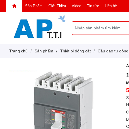
Sản Phẩm
Giới Thiệu
Video
Tin tức
Liên hệ
Trang chủ
/
Sản phẩm
/
Thiết bị đóng cắt
/
Cầu dao tự độn
M
S
H
C
B
C