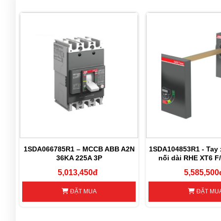
B
1SDA066785R1 – MCCB ABB A2N
1SDA104853R1 - Tay 
F
36KA 225A 3P
nối dài RHE XT6 F
RETURNE
5,013,450đ
5,585,500
ĐẶT MUA
ĐẶT MU