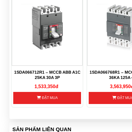
B
1SDA066712R1 – MCCB ABB A1C
1SDA066768R1 – MC
50A
25KA 30A 3P
36KA 125A 
1,533,350đ
3,563,950
ĐẶT MUA
ĐẶT MU
SẢN PHẨM LIÊN QUAN