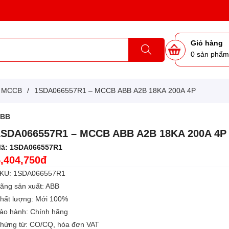
Giỏ hàng
0
sản phẩ
g MCCB
/
1SDA066557R1 – MCCB ABB A2B 18KA 200A 4P
ABB
1SDA066557R1 – MCCB ABB A2B 18KA 200A 4P
ã:
1SDA066557R1
5,404,750đ
KU: 1SDA066557R1
ãng sản xuất: ABB
hất lượng: Mới 100%
ảo hành: Chính hãng
hứng từ: CO/CQ, hóa đơn VAT