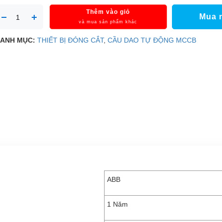
Thêm vào giỏ
Mua 
và mua sản phẩm khác
ANH MỤC:
THIẾT BỊ ĐÓNG CẮT
,
CẦU DAO TỰ ĐỘNG MCCB
ABB
1 Năm