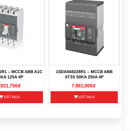
6R1 – MCCB ABB A1C
1SDA068228R1 – MCCB ABB
1
5KA 125A 4P
XT3S 50KA 250A 4P
,921,750đ
7,961,000đ
ĐẶT MUA
ĐẶT MUA