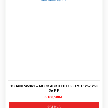
1SDA067453R1 – MCCB ABB XT1H 160 TMD 125-1250
3p F F
6,188,500đ
ĐẶT MUA