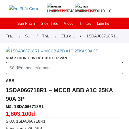
HOTLINE
Kỹ thuật
0937489849
0909010116
Sản Phẩm
Giới Thiệu
Video
Tin tức
Liên hệ
Trang
/
Sản
/
Thiết
/
Cầu dao
/
1SDA066718R1 –
chủ
phẩm
bị
tự động
MCCB ABB A1C
đóng
MCCB
25KA 90A 3P
NHẬP THÔNG TIN ĐỂ ĐƯỢC TƯ VẤN
cắt
ABB
1SDA066718R1 – MCCB ABB A1C 25KA
90A 3P
Mã:
1SDA066718R1
1,803,100đ
SKU: 1SDA066718R1
Hãng sản xuất: ABB