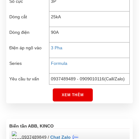
Số cực
3P
Dòng cắt
25kA
Dòng điện
90A
Điện áp ngõ vào
3 Pha
Series
Formula
Yêu cầu tư vấn
0937489489 - 0909010116(Call/Zalo)
XEM THÊM
Biến tần ABB, KINCO
0937489849 /
Chat Zalo