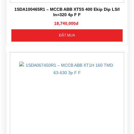
1SDA100465R1 – MCCB ABB XT5S 400 Ekip Dip LS/I
In=320 4p F F
18,740,000đ
ĐẶT MUA