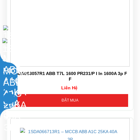
1SDA063057R1 ABB T7L 1600 PR231/P I In 1600A 3p F
F
Liên Hệ
ĐẶT MUA