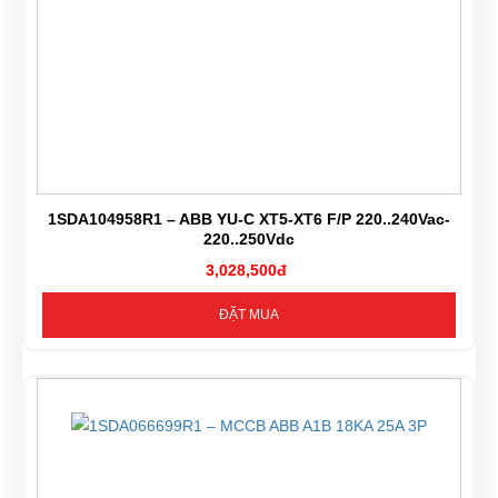
1SDA104958R1 – ABB YU-C XT5-XT6 F/P 220..240Vac-
220..250Vdc
3,028,500đ
ĐẶT MUA