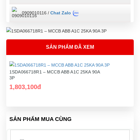
0909010116 /
Chat Zalo
SẢN PHẨM ĐÃ XEM
1SDA066718R1 – MCCB ABB A1C 25KA 90A
3P
1,803,100đ
SẢN PHẨM MUA CÙNG