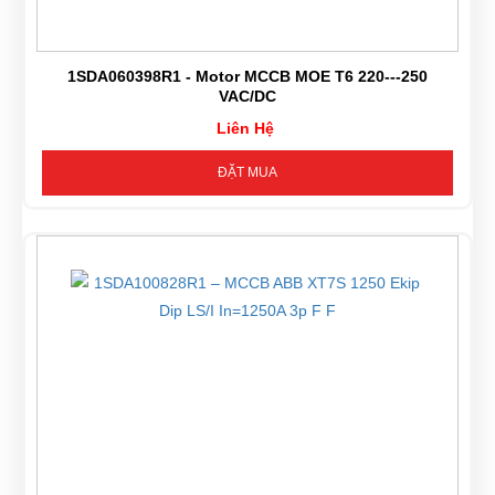
1SDA060398R1 - Motor MCCB MOE T6 220---250
VAC/DC
Liên Hệ
ĐẶT MUA