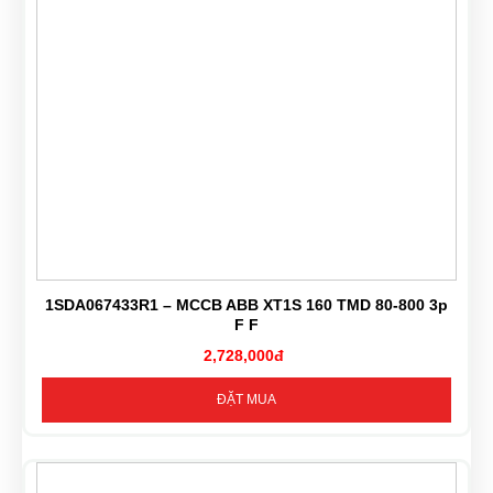
1SDA067433R1 – MCCB ABB XT1S 160 TMD 80-800 3p
F F
2,728,000đ
ĐẶT MUA