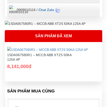
0909010116 /
Chat Zalo
SẢN PHẨM ĐÃ XEM
1SDA067580R1 – MCCB ABB XT2S 50KA
125A 4P
8,141,000đ
SẢN PHẨM MUA CÙNG