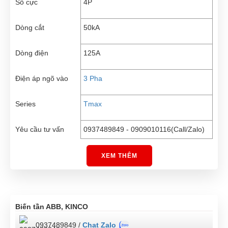
Số cực
4P
Dòng cắt
50kA
Dòng điện
125A
Điện áp ngõ vào
3 Pha
Series
Tmax
Yêu cầu tư vấn
0937489849 - 0909010116(Call/Zalo)
XEM THÊM
Biến tần ABB, KINCO
0937489849 /
Chat Zalo