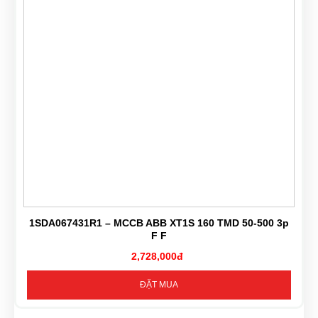
1SDA067431R1 – MCCB ABB XT1S 160 TMD 50-500 3p
F F
2,728,000đ
ĐẶT MUA