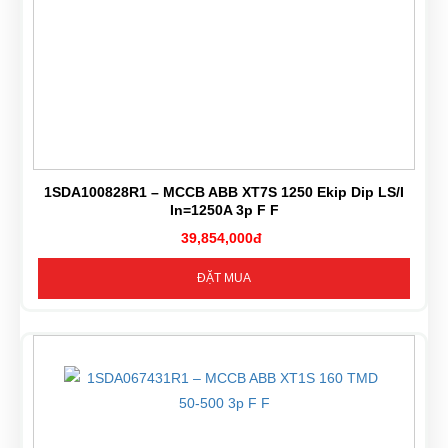
1SDA100828R1 – MCCB ABB XT7S 1250 Ekip Dip LS/I
In=1250A 3p F F
39,854,000đ
ĐẶT MUA