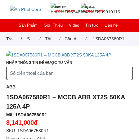
HOTLINE
Kỹ thuật
0937489849
0909010116
Sản Phẩm
Giới Thiệu
Video
Tin tức
Liên hệ
Trang
/
Sản
/
Thiết
/
Cầu dao
/
1SDA067580R1 –
chủ
phẩm
bị
tự động
MCCB ABB XT2S
đóng
MCCB
50KA 125A 4P
NHẬP THÔNG TIN ĐỂ ĐƯỢC TƯ VẤN
cắt
ABB
1SDA067580R1 – MCCB ABB XT2S 50KA
125A 4P
Mã:
1SDA067580R1
8,141,000đ
SKU: 1SDA067580R1
Hãng sản xuất: ABB