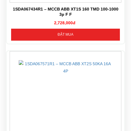
1SDA067434R1 – MCCB ABB XT1S 160 TMD 100-1000
3p F F
2,728,000đ
ĐẶT MUA