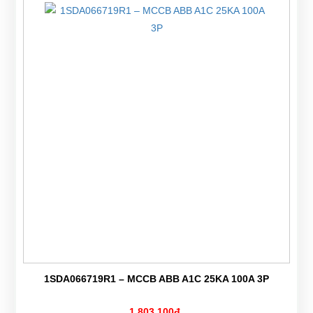
1SDA066719R1 – MCCB ABB A1C 25KA 100A 3P
1,803,100đ