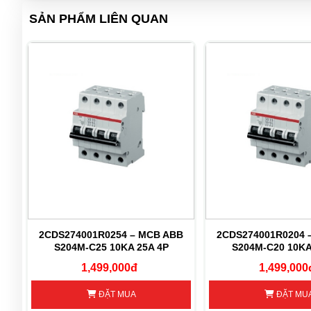
SẢN PHẨM LIÊN QUAN
B
2CDS274001R0254 – MCB ABB
2CDS274001R0204 
S204M-C25 10KA 25A 4P
S204M-C20 10KA
1,499,000đ
1,499,000
ĐẶT MUA
ĐẶT MU