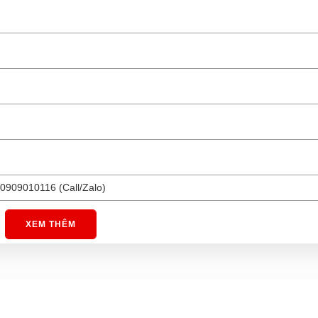
0909010116 (Call/Zalo)
XEM THÊM