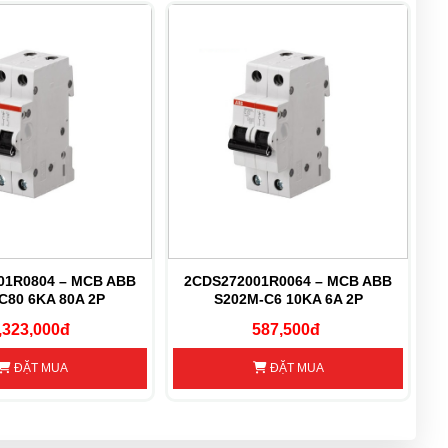
01R0804 – MCB ABB
2CDS272001R0064 – MCB ABB
C80 6KA 80A 2P
S202M-C6 10KA 6A 2P
,323,000đ
587,500đ
ĐẶT MUA
ĐẶT MUA