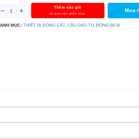
Thêm vào giỏ
Mua 
và mua sản phẩm khác
ANH MỤC:
THIẾT BỊ ĐÓNG CẮT
,
CẦU DAO TỰ ĐỘNG MCB