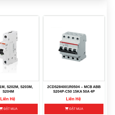
1M, S202M, S203M,
2CDS284001R0504 – MCB ABB
S204M
S204P-C50 15KA 50A 4P
Liên Hệ
Liên Hệ
ĐẶT MUA
ĐẶT MUA