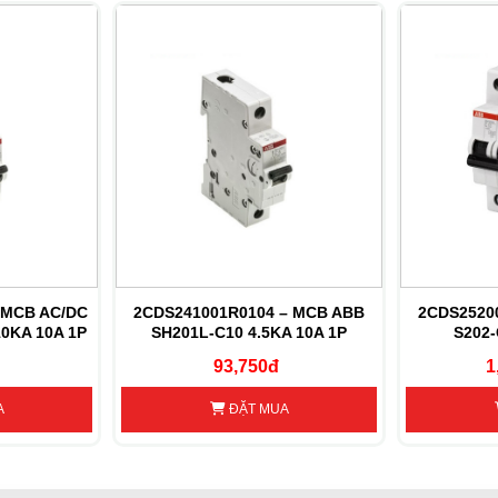
 MCB AC/DC
2CDS241001R0104 – MCB ABB
2CDS2520
0KA 10A 1P
SH201L-C10 4.5KA 10A 1P
S202-
93,750đ
1
A
ĐẶT MUA