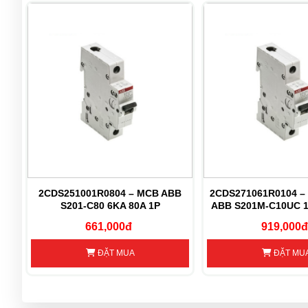
B
2CDS251001R0804 – MCB ABB
2CDS271061R0104 –
S201-C80 6KA 80A 1P
ABB S201M-C10UC 1
661,000đ
919,000đ
ĐẶT MUA
ĐẶT MU