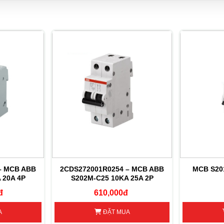
– MCB ABB
2CDS272001R0254 – MCB ABB
MCB S20
 20A 4P
S202M-C25 10KA 25A 2P
đ
610,000đ
A
ĐẶT MUA