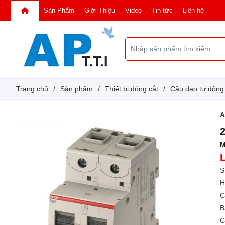
Sản Phẩm
Giới Thiệu
Video
Tin tức
Liên hệ
Trang chủ
/
Sản phẩm
/
Thiết bị đóng cắt
/
Cầu dao tự độn
M
S
H
C
B
C