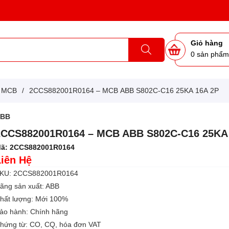
Giỏ hàng
0
sản phẩ
g MCB
/
2CCS882001R0164 – MCB ABB S802C-C16 25KA 16A 2P
ABB
2CCS882001R0164 – MCB ABB S802C-C16 25KA
ã:
2CCS882001R0164
Liên Hệ
KU: 2CCS882001R0164
ãng sản xuất: ABB
hất lượng: Mới 100%
ảo hành: Chính hãng
hứng từ: CO, CQ, hóa đơn VAT