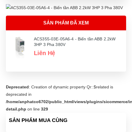
SẢN PHẨM ĐÃ XEM
ACS355-03E-05A6-4 - Biến tần ABB 2.2kW
3HP 3 Pha 380V
Liên Hệ
Deprecated
: Creation of dynamic property Qr::$related is
deprecated in
/home/anphatco6702/public_html/views/plugins/sicommerce/in
detail.php
on line
329
SẢN PHẨM MUA CÙNG