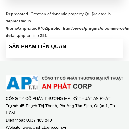
Deprecated
: Creation of dynamic property Qr::$related is
deprecated in
/home/anphatco6702/public_html/views/plugins/sicommerce/in
detail.php
on line
281
SẢN PHẨM LIÊN QUAN
CÔNG TY CỔ PHẦN THƯƠNG MẠI KỸ THUẬT AN PHÁT
Trụ sở: 45 Thạch Thị Thanh, Phường Tân Định, Quận 1, Tp.
HCM
Điện thoại: 0937 489 849
Website: www.anphatcorp.com.vn