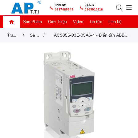
HOTLINE
Kỹ thuật
0937489849
0909010116
Sản Phẩm
Giới Thiệu
Video
Tin tức
Liên hệ
Trang
/
Sản
/
ACS355-03E-05A6-4 - Biến tần ABB
chủ
phẩm
2.2kW 3HP 3 Pha 380V