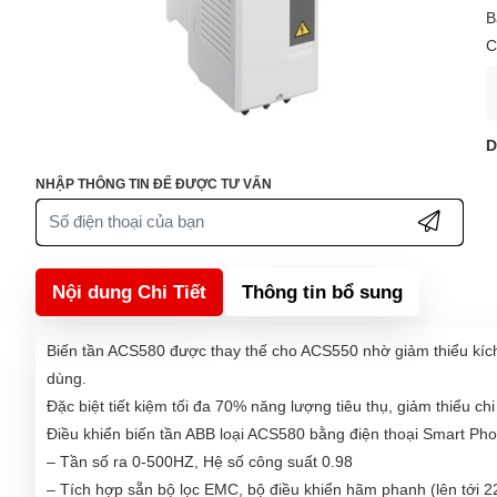
B
C
D
NHẬP THÔNG TIN ĐỂ ĐƯỢC TƯ VẤN
Nội dung Chi Tiết
Thông tin bổ sung
Biến tần ACS580 được thay thế cho ACS550 nhờ giảm thiểu kích t
dùng.
Đặc biệt tiết kiệm tối đa 70% năng lượng tiêu thụ, giảm thiểu chi
Điều khiển biến tần ABB loại ACS580 bằng điện thoại Smart Pho
– Tần số ra 0-500HZ, Hệ số công suất 0.98
– Tích hợp sẵn bộ lọc EMC, bộ điều khiển hãm phanh (lên tới 