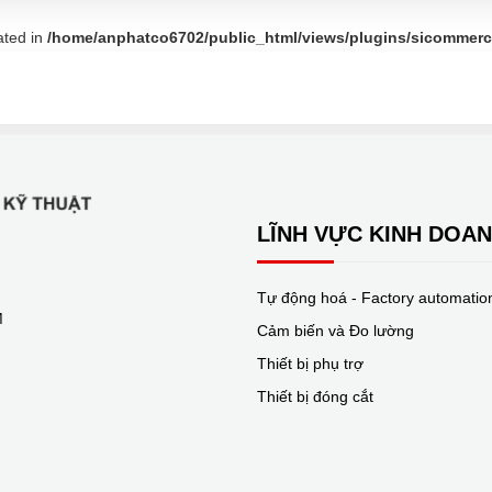
ated in
/home/anphatco6702/public_html/views/plugins/sicommerce
LĨNH VỰC KINH DOA
Tự động hoá - Factory automatio
M
Cảm biến và Đo lường
Thiết bị phụ trợ
Thiết bị đóng cắt