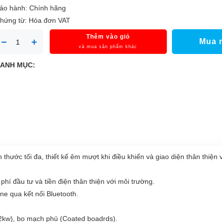
ảo hành: Chính hãng
hứng từ: Hóa đơn VAT
Thêm vào giỏ
Mua 
và mua sản phẩm khác
ANH MỤC:
hước tối đa, thiết kế êm mượt khi điều khiển và giao diện thân thiện 
 phí đầu tư và tiền điện thân thiện với môi trường.
ne qua kết nối Bluetooth.
22kw), bo mạch phủ (Coated boadrds).