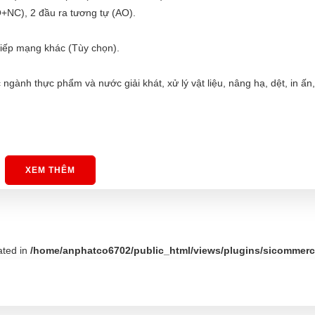
O+NC), 2 đầu ra tương tự (AO).
tiếp mạng khác (Tùy chọn).
gành thực phẩm và nước giải khát, xử lý vật liệu, nâng hạ, dệt, in ấn,
XEM THÊM
ated in
/home/anphatco6702/public_html/views/plugins/sicommerce