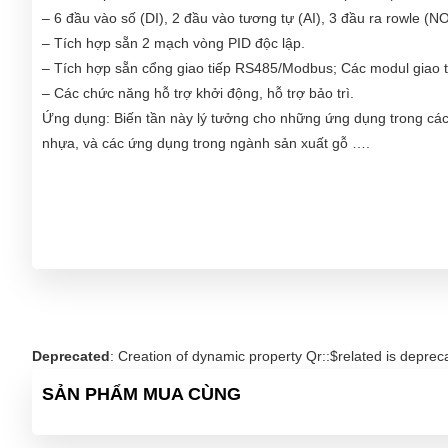
– 6 đầu vào số (DI), 2 đầu vào tương tự (AI), 3 đầu ra rowle (N
– Tích hợp sẵn 2 mạch vòng PID độc lập.
– Tích hợp sẵn cổng giao tiếp RS485/Modbus; Các modul giao 
– Các chức năng hỗ trợ khởi động, hỗ trợ bảo trì.
Ứng dụng: Biến tần này lý tưởng cho những ứng dụng trong các n
nhựa, và các ứng dụng trong ngành sản xuất gỗ ….
Deprecated
: Creation of dynamic property Qr::$related is deprec
SẢN PHẨM MUA CÙNG