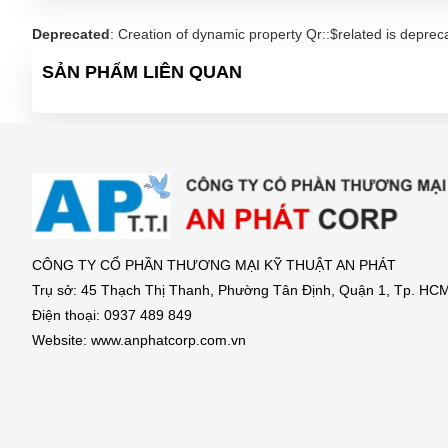
Deprecated
: Creation of dynamic property Qr::$related is deprec
SẢN PHẨM LIÊN QUAN
CÔNG TY CỔ PHẦN THƯƠNG MẠI KỸ THUẬT AN PHÁT
Trụ sở: 45 Thạch Thị Thanh, Phường Tân Định, Quận 1, Tp. HC
Điện thoại: 0937 489 849
Website: www.anphatcorp.com.vn