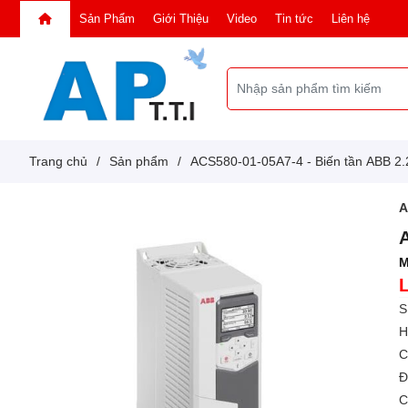
Sản Phẩm
Giới Thiệu
Video
Tin tức
Liên hệ
Trang chủ
/
Sản phẩm
/
ACS580-01-05A7-4 - Biến tần ABB 2
M
S
H
C
Đ
C