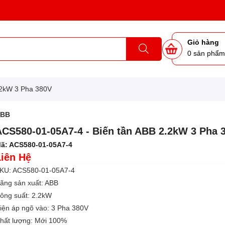
Giỏ hàng
0
sản phẩ
.2kW 3 Pha 380V
ABB
ACS580-01-05A7-4 - Biến tần ABB 2.2kW 3 Pha 
ã:
ACS580-01-05A7-4
Liên Hệ
KU: ACS580-01-05A7-4
ãng sản xuất: ABB
ông suất: 2.2kW
iện áp ngõ vào: 3 Pha 380V
hất lượng: Mới 100%