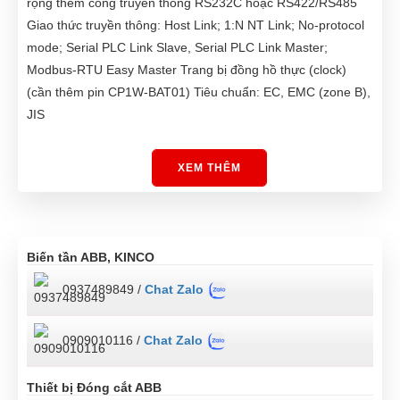
rộng thêm cổng truyền thông RS232C hoặc RS422/RS485
Giao thức truyền thông: Host Link; 1:N NT Link; No-protocol
mode; Serial PLC Link Slave, Serial PLC Link Master;
Modbus-RTU Easy Master Trang bị đồng hồ thực (clock)
(cần thêm pin CP1W-BAT01) Tiêu chuẩn: EC, EMC (zone B),
JIS
XEM THÊM
Biến tần ABB, KINCO
0937489849 /
Chat Zalo
0909010116 /
Chat Zalo
Thiết bị Đóng cắt ABB