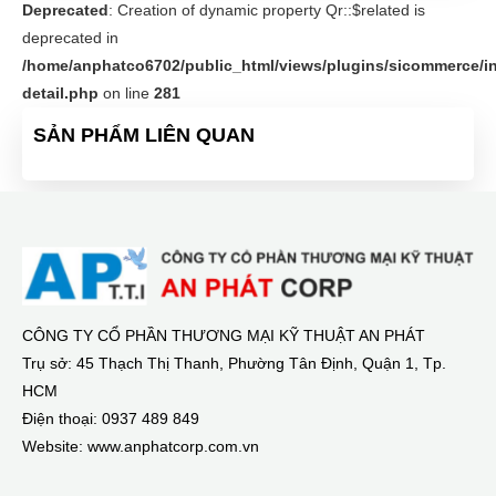
Deprecated
: Creation of dynamic property Qr::$related is
deprecated in
/home/anphatco6702/public_html/views/plugins/sicommerce/in
detail.php
on line
281
SẢN PHẨM LIÊN QUAN
CÔNG TY CỔ PHẦN THƯƠNG MẠI KỸ THUẬT AN PHÁT
Trụ sở: 45 Thạch Thị Thanh, Phường Tân Định, Quận 1, Tp.
HCM
Điện thoại: 0937 489 849
Website: www.anphatcorp.com.vn