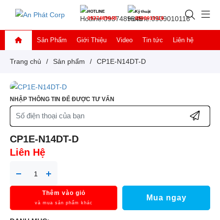
HOTLINE
Kỹ thuật
0937489849
0909010116
Sản Phẩm
Giới Thiệu
Video
Tin tức
Liên hệ
Trang chủ
/
Sản phẩm
/
CP1E-N14DT-D
NHẬP THÔNG TIN ĐỂ ĐƯỢC TƯ VẤN
CP1E-N14DT-D
Liên Hệ
Thêm vào giỏ
Mua ngay
và mua sản phẩm khác