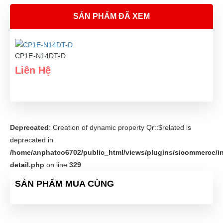
SẢN PHẨM ĐÃ XEM
CP1E-N14DT-D
Liên Hệ
Deprecated
: Creation of dynamic property Qr::$related is
deprecated in
/home/anphatco6702/public_html/views/plugins/sicommerce/in
detail.php
on line
329
SẢN PHẨM MUA CÙNG