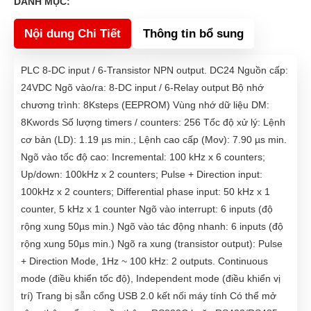
DANH MỤC:
Nội dung Chi Tiết
Thông tin bổ sung
PLC 8-DC input / 6-Transistor NPN output. DC24 Nguồn cấp:
24VDC Ngõ vào/ra: 8-DC input / 6-Relay output Bộ nhớ
chương trình: 8Ksteps (EEPROM) Vùng nhớ dữ liệu DM:
8Kwords Số lượng timers / counters: 256 Tốc độ xử l‎ý: Lệnh
cơ bản (LD): 1.19 µs min.; Lệnh cao cấp (Mov): 7.90 µs min.
Ngõ vào tốc độ cao: Incremental: 100 kHz x 6 counters;
Up/down: 100kHz x 2 counters; Pulse + Direction input:
100kHz x 2 counters; Differential phase input: 50 kHz x 1
counter, 5 kHz x 1 counter Ngõ vào interrupt: 6 inputs (độ
rộng xung 50µs min.) Ngõ vào tác động nhanh: 6 inputs (độ
rộng xung 50µs min.) Ngõ ra xung (transistor output): Pulse
+ Direction Mode, 1Hz ~ 100 kHz: 2 outputs. Continuous
mode (điều khiển tốc độ), Independent mode (điều khiển vị
trí) Trang bị sẵn cổng USB 2.0 kết nối máy tính Có thể mở