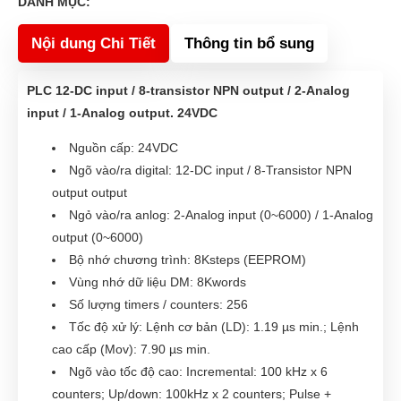
DANH MỤC:
Nội dung Chi Tiết
Thông tin bổ sung
PLC 12-DC input / 8-transistor NPN output / 2-Analog
input / 1-Analog output. 24VDC
Nguồn cấp: 24VDC
Ngõ vào/ra digital: 12-DC input / 8-Transistor NPN
output output
Ngỏ vào/ra anlog: 2-Analog input (0~6000) / 1-Analog
output (0~6000)
Bộ nhớ chương trình: 8Ksteps (EEPROM)
Vùng nhớ dữ liệu DM: 8Kwords
Số lượng timers / counters: 256
Tốc độ xử l‎ý: Lệnh cơ bản (LD): 1.19 µs min.; Lệnh
cao cấp (Mov): 7.90 µs min.
Ngõ vào tốc độ cao: Incremental: 100 kHz x 6
counters; Up/down: 100kHz x 2 counters; Pulse +