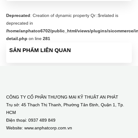
Deprecated
: Creation of dynamic property Qr::$related is
deprecated in
/home/anphatco6702/public_html/views/plugins/sicommerce/in
detail.php
on line
281
SẢN PHẨM LIÊN QUAN
CÔNG TY CỔ PHẦN THƯƠNG MẠI KỸ THUẬT AN PHÁT
Trụ sở: 45 Thạch Thị Thanh, Phường Tân Định, Quận 1, Tp.
HCM
Điện thoại: 0937 489 849
Website: www.anphatcorp.com.vn