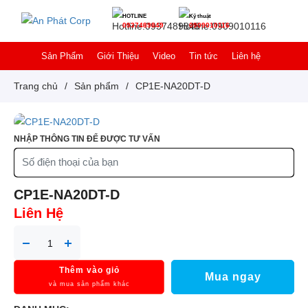
HOTLINE
Kỹ thuật
0937489849
0909010116
Sản Phẩm
Giới Thiệu
Video
Tin tức
Liên hệ
Trang chủ
/
Sản phẩm
/
CP1E-NA20DT-D
NHẬP THÔNG TIN ĐỂ ĐƯỢC TƯ VẤN
CP1E-NA20DT-D
Liên Hệ
Thêm vào giỏ
Mua ngay
và mua sản phẩm khác