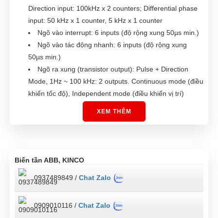
Direction input: 100kHz x 2 counters; Differential phase
input: 50 kHz x 1 counter, 5 kHz x 1 counter
Ngõ vào interrupt: 6 inputs (độ rộng xung 50µs min.)
Ngõ vào tác động nhanh: 6 inputs (độ rộng xung
50µs min.)
Ngõ ra xung (transistor output): Pulse + Direction
Mode, 1Hz ~ 100 kHz: 2 outputs. Continuous mode (điều
khiển tốc độ), Independent mode (điều khiển vị trí)
Trang bị sẵn cổng USB 2.0 kết nối máy tính
XEM THÊM
Có thể mở rộng thêm cổng truyền thông RS232C
hoặc RS422/RS485
Giao thức truyền thông: Host Link; 1:N NT Link; No-
protocol mode; Serial PLC Link Slave, Serial PLC Link
Biến tần ABB, KINCO
Master; Modbus-RTU Easy Master
0937489849 /
Chat Zalo
Trang bị đồng hồ thực (clock) (cần thêm pin CP1W-
BAT01)
Tiêu chuẩn: EC, EMC (zone B), JIS
0909010116 /
Chat Zalo