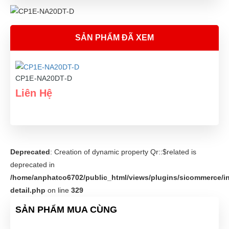
SẢN PHẨM ĐÃ XEM
CP1E-NA20DT-D
Liên Hệ
Deprecated
: Creation of dynamic property Qr::$related is
deprecated in
/home/anphatco6702/public_html/views/plugins/sicommerce/in
detail.php
on line
329
SẢN PHẨM MUA CÙNG