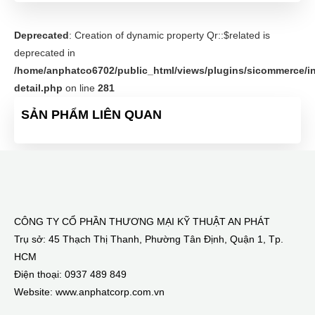
Deprecated
: Creation of dynamic property Qr::$related is
deprecated in
/home/anphatco6702/public_html/views/plugins/sicommerce/in
detail.php
on line
281
SẢN PHẨM LIÊN QUAN
CÔNG TY CỔ PHẦN THƯƠNG MẠI KỸ THUẬT AN PHÁT
Trụ sở: 45 Thạch Thị Thanh, Phường Tân Định, Quận 1, Tp.
HCM
Điện thoại: 0937 489 849
Website: www.anphatcorp.com.vn