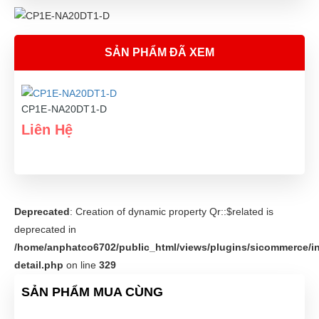
SẢN PHẨM ĐÃ XEM
CP1E-NA20DT1-D
Liên Hệ
Deprecated
: Creation of dynamic property Qr::$related is
deprecated in
/home/anphatco6702/public_html/views/plugins/sicommerce/in
detail.php
on line
329
SẢN PHẨM MUA CÙNG