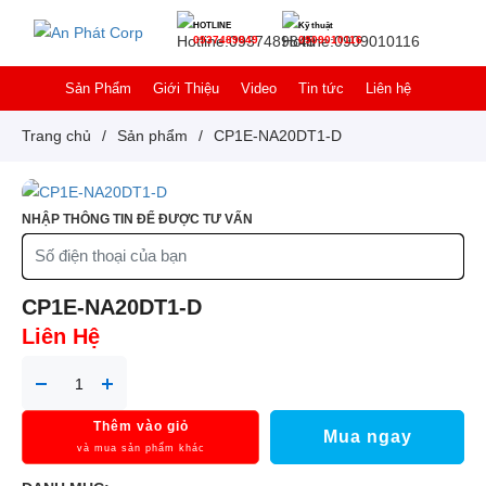
HOTLINE
Kỹ thuật
0937489849
0909010116
Sản Phẩm
Giới Thiệu
Video
Tin tức
Liên hệ
Trang chủ
/
Sản phẩm
/
CP1E-NA20DT1-D
NHẬP THÔNG TIN ĐỂ ĐƯỢC TƯ VẤN
CP1E-NA20DT1-D
Liên Hệ
Thêm vào giỏ
Mua ngay
và mua sản phẩm khác