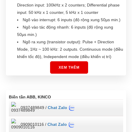
Direction input: 100kHz x 2 counters; Differential phase
input: 50 kHz x 1 counter, 5 kHz x 1 counter
Ngõ vào interrupt: 6 inputs (độ rộng xung 50µs min.)
Ngõ vào tác động nhanh: 6 inputs (độ rộng xung
50µs min.)
Ngõ ra xung (transistor output): Pulse + Direction
Mode, 1Hz ~ 100 kHz: 2 outputs. Continuous mode (điều
khiển tốc độ), Independent mode (điều khiển vị trí)
Trang bị sẵn cổng USB 2.0 kết nối máy tính
XEM THÊM
Có thể mở rộng thêm cổng truyền thông RS232C
hoặc RS422/RS485
Giao thức truyền thông: Host Link; 1:N NT Link; No-
protocol mode; Serial PLC Link Slave, Serial PLC Link
Biến tần ABB, KINCO
Master; Modbus-RTU Easy Master
0937489849 /
Chat Zalo
Trang bị đồng hồ thực (clock) (cần thêm pin CP1W-
BAT01)
Tiêu chuẩn: EC, EMC (zone B), JIS
0909010116 /
Chat Zalo