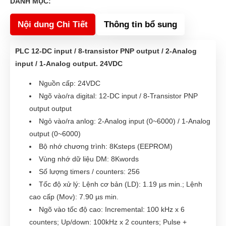
DANH MỤC:
Nội dung Chi Tiết
Thông tin bổ sung
PLC 12-DC input / 8-transistor PNP output / 2-Analog
input / 1-Analog output. 24VDC
Nguồn cấp: 24VDC
Ngõ vào/ra digital: 12-DC input / 8-Transistor PNP
output output
Ngỏ vào/ra anlog: 2-Analog input (0~6000) / 1-Analog
output (0~6000)
Bộ nhớ chương trình: 8Ksteps (EEPROM)
Vùng nhớ dữ liệu DM: 8Kwords
Số lượng timers / counters: 256
Tốc độ xử l‎ý: Lệnh cơ bản (LD): 1.19 µs min.; Lệnh
cao cấp (Mov): 7.90 µs min.
Ngõ vào tốc độ cao: Incremental: 100 kHz x 6
counters; Up/down: 100kHz x 2 counters; Pulse +