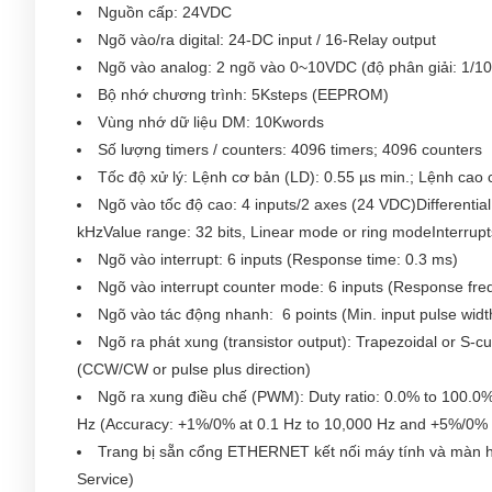
Nguồn cấp: 24VDC
Ngõ vào/ra digital: 24-DC input / 16-Relay output
Ngõ vào analog: 2 ngõ vào 0~10VDC (độ phân giải: 1/10
Bộ nhớ chương trình: 5Ksteps (EEPROM)
Vùng nhớ dữ liệu DM: 10Kwords
Số lượng timers / counters: 4096 timers; 4096 counters
Tốc độ xử l‎ý: Lệnh cơ bản (LD): 0.55 µs min.; Lệnh cao 
Ngõ vào tốc độ cao: 4 inputs/2 axes (24 VDC)Differentia
kHzValue range: 32 bits, Linear mode or ring modeInterrup
Ngõ vào interrupt: 6 inputs (Response time: 0.3 ms)
Ngõ vào interrupt counter mode: 6 inputs (Response frequ
Ngõ vào tác động nhanh: 6 points (Min. input pulse widt
Ngõ ra phát xung (transistor output): Trapezoidal or S-c
(CCW/CW or pulse plus direction)
Ngõ ra xung điều chế (PWM): Duty ratio: 0.0% to 100.0% 
Hz (Accuracy: +1%/0% at 0.1 Hz to 10,000 Hz and +5%/0% 
Trang bị sẵn cổng ETHERNET kết nối máy tính và màn 
Service)