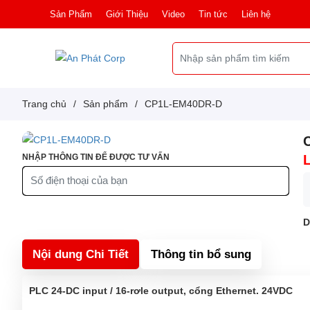
Sản Phẩm
Giới Thiệu
Video
Tin tức
Liên hệ
Trang chủ
/
Sản phẩm
/
CP1L-EM40DR-D
NHẬP THÔNG TIN ĐỂ ĐƯỢC TƯ VẤN
D
Nội dung Chi Tiết
Thông tin bổ sung
PLC 24-DC input / 16-rơle output, cổng Ethernet. 24VDC