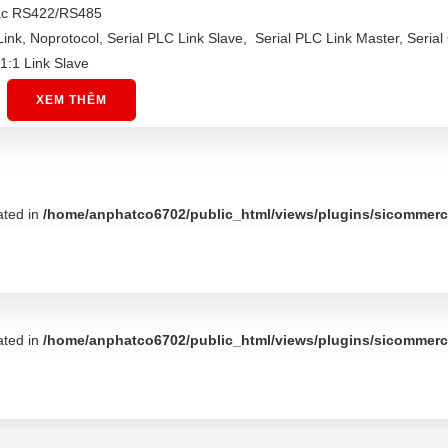
oặc RS422/RS485
Link, Noprotocol, Serial PLC Link Slave, Serial PLC Link Master, Seria
1:1 Link Slave
XEM THÊM
ated in
/home/anphatco6702/public_html/views/plugins/sicommerce
ated in
/home/anphatco6702/public_html/views/plugins/sicommerce