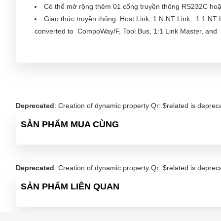
Có thể mở rộng thêm 01 cổng truyền thông RS232C h
Giao thức truyền thông: Host Link, 1:N NT Link, 1:1 NT 
converted to CompoWay/F, Tool Bus, 1:1 Link Master, and 
Trang bị đồng hồ thực (clock)
Tiêu chuẩn: CE
Deprecated
: Creation of dynamic property Qr::$related is deprec
SẢN PHẨM MUA CÙNG
Deprecated
: Creation of dynamic property Qr::$related is deprec
SẢN PHẨM LIÊN QUAN