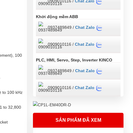
0909010116 /
Chat Zalo
Khởi động mềm ABB
0937489849 /
Chat Zalo
0909010116 /
Chat Zalo
rement), 100
PLC, HMI, Servo, Step, Inverter KINCO
0937489849 /
Chat Zalo
s
0909010116 /
Chat Zalo
Hz to 100 kHz
1 to 32,800
SẢN PHẨM ĐÃ XEM
cket