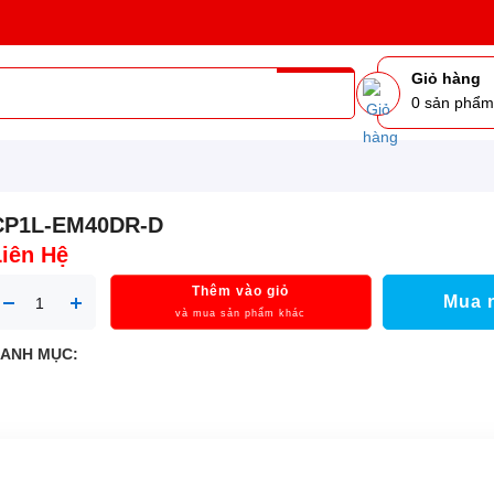
Giỏ hàng
0
sản phẩ
CP1L-EM40DR-D
Liên Hệ
Thêm vào giỏ
Mua 
và mua sản phẩm khác
ANH MỤC: