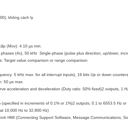
00); không cách ly
cấp (Mov): 4.10 µs min.
l phases (4x), 50 kHz Single-phase (pulse plus direction, up/down, inc
ts: Target value comparison or range comparison
ency: 5 kHz max. for all interrupt inputs), 16 bits Up or down counter
h: 50 μs max.
urve acceleration and deceleration (Duty ratio: 50% fixed)2 outputs, 1 
(specified in increments of 0.1% or 1%)2 outputs, 0.1 to 6553.5 Hz or 
at 10,000 Hz to 32,800 Hz)
hình HMI (Connecting Support Software, Message Communications, So