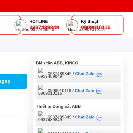
HOTLINE
Kỹ thuật
0937489849
0909010116
m
Biến tần ABB, KINCO
0937489849 /
Chat Zalo
ngay
0909010116 /
Chat Zalo
Thiết bị Đóng cắt ABB
0937489849 /
Chat Zalo