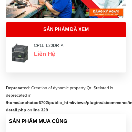
SẢN PHẨM ĐÃ XEM
CP1L-L20DR-A
Liên Hệ
Deprecated
: Creation of dynamic property Qr::$related is
deprecated in
/home/anphatco6702/public_html/views/plugins/sicommerce/in
detail.php
on line
329
SẢN PHẨM MUA CÙNG