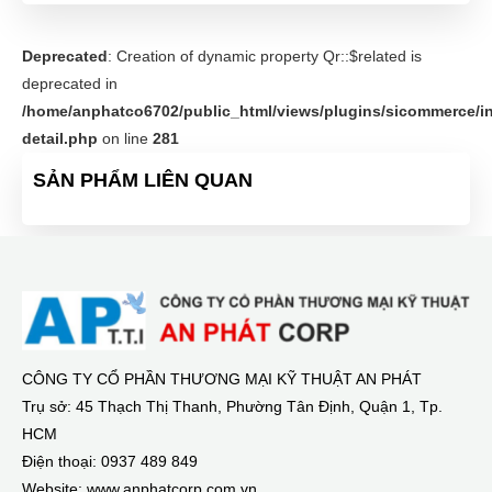
Deprecated
: Creation of dynamic property Qr::$related is
deprecated in
/home/anphatco6702/public_html/views/plugins/sicommerce/in
detail.php
on line
281
SẢN PHẨM LIÊN QUAN
CÔNG TY CỔ PHẦN THƯƠNG MẠI KỸ THUẬT AN PHÁT
Trụ sở: 45 Thạch Thị Thanh, Phường Tân Định, Quận 1, Tp.
HCM
Điện thoại: 0937 489 849
Website: www.anphatcorp.com.vn