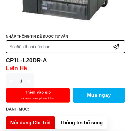
NHẬP THÔNG TIN ĐỂ ĐƯỢC TƯ VẤN
CP1L-L20DR-A
Liên Hệ
Thêm vào giỏ
Mua ngay
và mua sản phẩm khác
DANH MỤC:
Nội dung Chi Tiết
Thông tin bổ sung