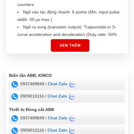
counters
Ngõ vào tác động nhanh: 6 points (Min. input pulse
width: 50 μs max.)
Ngõ ra xung (transistor output): Trapezoidal or S-
curve acceleration and deceleration (Duty ratio: 50%
fixed); 2 outputs, 1 Hz to 100 kHz (CCW/CW or pulse
XEM THÊM
plus direction)
Ngõ ra xung điều chế (PWM): Duty ratio: 0.0% to
100.0% (specified in increments of 0.1% or 1%)
Trang bị sẵn cổng USB 2.0 kết nối máy tính
Biến tần ABB, KINCO
Có thể mở rộng thêm cổng truyền thông RS232C
0937489849 /
Chat Zalo
hoặc RS422/RS485
Giao thức truyền thông: Host Link; 1:N NT Link; No-
0909010116 /
Chat Zalo
protocol mode; Serial PLC Link Slave, Serial PLC Link
Master; Modbus-RTU Easy Master
Thiết bị Đóng cắt ABB
Trang bị đồng hồ thực (clock)
0937489849 /
Chat Zalo
Tiêu chuẩn: EC, EMC (zone B), JIS
0909010116 /
Chat Zalo