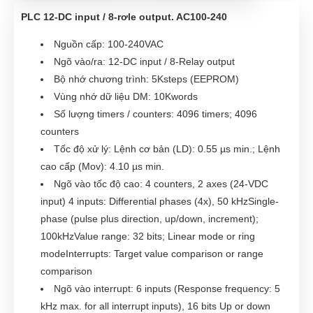
PLC 12-DC input / 8-rơle output. AC100-240
Nguồn cấp: 100-240VAC
Ngõ vào/ra: 12-DC input / 8-Relay output
Bộ nhớ chương trình: 5Ksteps (EEPROM)
Vùng nhớ dữ liệu DM: 10Kwords
Số lượng timers / counters: 4096 timers; 4096
counters
Tốc độ xử l‎ý: Lệnh cơ bản (LD): 0.55 µs min.; Lệnh
cao cấp (Mov): 4.10 µs min.
Ngõ vào tốc độ cao: 4 counters, 2 axes (24-VDC
input) 4 inputs: Differential phases (4x), 50 kHzSingle-
phase (pulse plus direction, up/down, increment);
100kHzValue range: 32 bits; Linear mode or ring
modeInterrupts: Target value comparison or range
comparison
Ngõ vào interrupt: 6 inputs (Response frequency: 5
kHz max. for all interrupt inputs), 16 bits Up or down