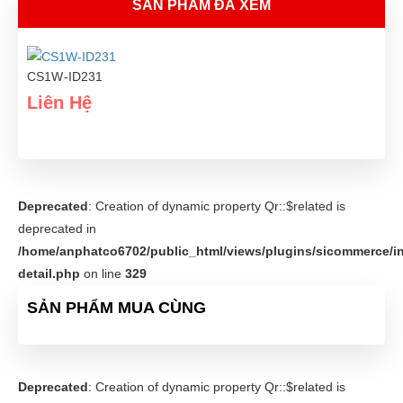
SẢN PHẨM ĐÃ XEM
CS1W-ID231
Liên Hệ
Deprecated
: Creation of dynamic property Qr::$related is
deprecated in
/home/anphatco6702/public_html/views/plugins/sicommerce/in
detail.php
on line
329
SẢN PHẨM MUA CÙNG
Deprecated
: Creation of dynamic property Qr::$related is