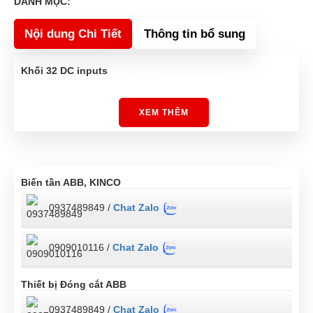
DANH MỤC:
Nội dung Chi Tiết
Thông tin bổ sung
Khối 32 DC inputs
XEM THÊM
Biến tần ABB, KINCO
0937489849 /
Chat Zalo
0909010116 /
Chat Zalo
Thiết bị Đóng cắt ABB
0937489849 /
Chat Zalo