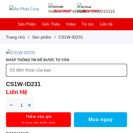
HOTLINE
Kỹ thuật
0937489849
0909010116
Sản Phẩm
Giới Thiệu
Video
Tin tức
Liên hệ
Trang chủ
/
Sản phẩm
/
CS1W-ID231
NHẬP THÔNG TIN ĐỂ ĐƯỢC TƯ VẤN
CS1W-ID231
Liên Hệ
Thêm vào giỏ
Mua ngay
và mua sản phẩm khác