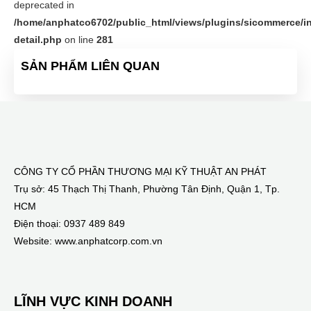
deprecated in
/home/anphatco6702/public_html/views/plugins/sicommerce/in
detail.php
on line
281
SẢN PHẨM LIÊN QUAN
CÔNG TY CỔ PHẦN THƯƠNG MẠI KỸ THUẬT AN PHÁT
Trụ sở: 45 Thạch Thị Thanh, Phường Tân Định, Quận 1, Tp.
HCM
Điện thoại: 0937 489 849
Website: www.anphatcorp.com.vn
LĨNH VỰC KINH DOANH