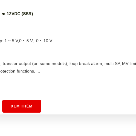
 ra 12VDC (SSR)
: 1 ~ 5 V,0 ~ 5 V, 0 ~ 10 V
 transfer output (on some models), loop break alarm, multi SP, MV limit
rotection functions, ...
XEM THÊM