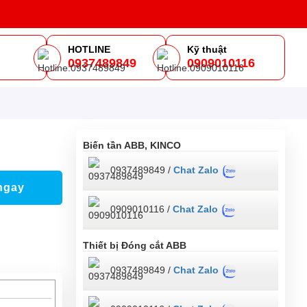
HOTLINE
Kỹ thuật
0937489849
0909010116
m
Biến tần ABB, KINCO
0937489849 /
Chat Zalo
ngay
0909010116 /
Chat Zalo
Thiết bị Đóng cắt ABB
0937489849 /
Chat Zalo