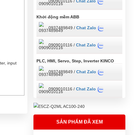
0909010116 /
Chat Zalo
Khởi động mềm ABB
0937489849 /
Chat Zalo
0909010116 /
Chat Zalo
PLC, HMI, Servo, Step, Inverter KINCO
er, input
0937489849 /
Chat Zalo
0909010116 /
Chat Zalo
SẢN PHẨM ĐÃ XEM