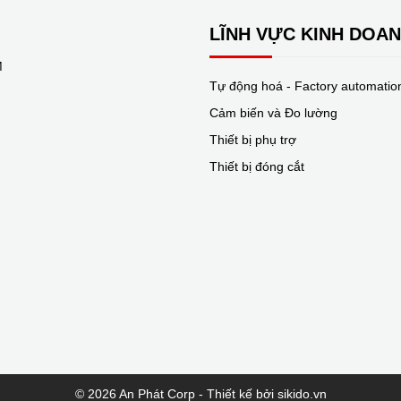
LĨNH VỰC KINH DOA
M
Tự động hoá - Factory automatio
Cảm biến và Đo lường
Thiết bị phụ trợ
Thiết bị đóng cắt
© 2026 An Phát Corp - Thiết kế bởi sikido.vn