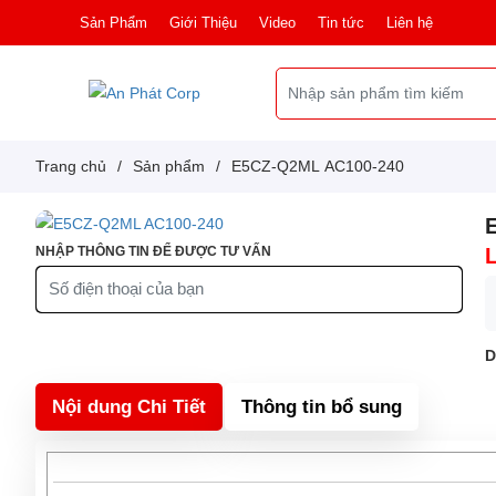
Sản Phẩm
Giới Thiệu
Video
Tin tức
Liên hệ
Trang chủ
/
Sản phẩm
/
E5CZ-Q2ML AC100-240
NHẬP THÔNG TIN ĐỂ ĐƯỢC TƯ VẤN
D
Nội dung Chi Tiết
Thông tin bổ sung