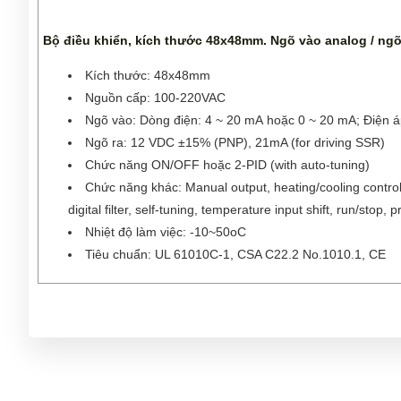
Bộ điều khiển, kích thước 48x48mm. Ngõ vào analog / ngõ
Kích thước: 48x48mm
Nguồn cấp: 100-220VAC
Ngõ vào: Dòng điện: 4 ~ 20 mA hoặc 0 ~ 20 mA; Điện áp
Ngõ ra: 12 VDC ±15% (PNP), 21mA (for driving SSR)
Chức năng ON/OFF hoặc 2-PID (with auto-tuning)
Chức năng khác: Manual output, heating/cooling control,
digital filter, self-tuning, temperature input shift, run/stop, p
Nhiệt độ làm việc: -10~50
o
C
Tiêu chuẩn: UL 61010C-1, CSA C22.2 No.1010.1, CE