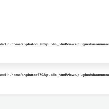
ated in
/home/anphatco6702/public_html/views/plugins/sicommerce
ated in
/home/anphatco6702/public_html/views/plugins/sicommerce