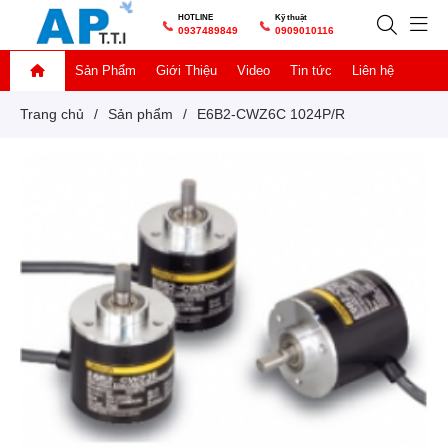
HOTLINE
Kỹ thuật
0937489849
0909010116
Sản Phẩm
Giới Thiệu
Video
Tin tức
Liên hệ
Trang chủ
/
Sản phẩm
/
E6B2-CWZ6C 1024P/R