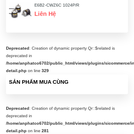
E6B2-CWZ6C 1024P/R
Liên Hệ
Deprecated
: Creation of dynamic property Qr::$related is
deprecated in
/home/anphatco6702/public_html/views/plugins/sicommerce/in
detail.php
on line
329
SẢN PHẨM MUA CÙNG
Deprecated
: Creation of dynamic property Qr::$related is
deprecated in
/home/anphatco6702/public_html/views/plugins/sicommerce/in
detail.php
on line
281