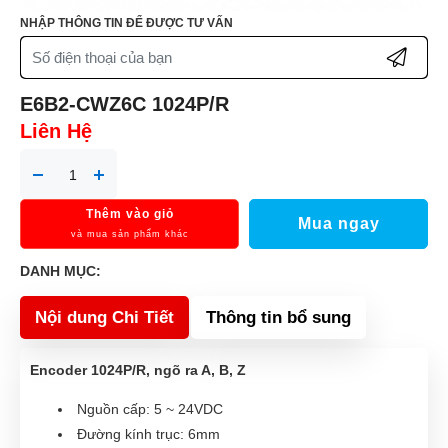
NHẬP THÔNG TIN ĐỂ ĐƯỢC TƯ VẤN
E6B2-CWZ6C 1024P/R
Liên Hệ
Thêm vào giỏ
Mua ngay
và mua sản phẩm khác
DANH MỤC:
Nội dung Chi Tiết
Thông tin bổ sung
Encoder 1024P/R, ngõ ra A, B, Z
Nguồn cấp: 5 ~ 24VDC
Đường kính trục: 6mm