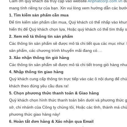
Cám ơn quý khách đã truy cập vào website
Anphatcorp.com.vn
đư
mang tính riêng tư của bạn. Xin vui lòng xem hướng dẫn các bước
1. Tìm kiếm sản phẩm cần mua
Để tìm kiếm sản phẩm cần mua, Quý khách có thể nhấp vào khu
hiển thị để Quý khách chọn lựa, Hoặc quý khách có thể tìm thấ
2. Xem mô tả thông tin sản phẩm
Các thông tin sản phẩm sẽ được mô tả chi tiết qua các mục như:
sản phẩm, các chương trình khuyến mãi đang có….
3. Xác nhận thông tin giỏ hàng
Các thông tin sản phẩm sẽ được mô tả chi tiết trong giỏ hàng nh
4. Nhập thông tin giao hàng
Quý khách cung cấp thông tin trực tiếp vào các ô nội dung để chú
khách theo đúng yêu cầu đưa ra!
5. Chọn phương thức thanh toán & Giao hàng
Quý khách chọn hình thức thanh toán bên dưới và phương thức gia
sở, chi nhánh của Công ty chúng tôi, Hoặc các tỉnh, thành mà chún
phương thức giao hàng này!
6. Hoàn tất đơn hàng & Xác nhận qua Email