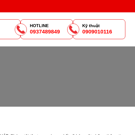
HOTLINE
Kỹ thuật
0937489849
0909010116
m