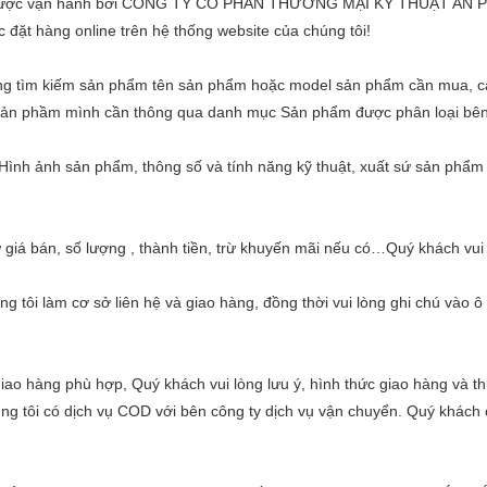
ợc vận hành bởi CÔNG TY CỔ PHẦN THƯƠNG MẠI KỸ THUẬT AN PHÁT. 
 đặt hàng online trên hệ thống website của chúng tôi!
ng tìm kiếm sản phẩm tên sản phẩm hoặc model sản phẩm cần mua, cá
y sản phầm mình cần thông qua danh mục Sản phẩm được phân loại bên
 Hình ảnh sản phẩm, thông số và tính năng kỹ thuật, xuất sứ sản phẩm
ư giá bán, số lượng , thành tiền, trừ khuyến mãi nếu có…Quý khách vui
ng tôi làm cơ sở liên hệ và giao hàng, đồng thời vui lòng ghi chú vào 
o hàng phù hợp, Quý khách vui lòng lưu ý, hình thức giao hàng và thu
g tôi có dịch vụ COD với bên công ty dịch vụ vận chuyển. Quý khách cần