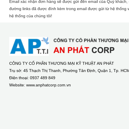
Email xác nhận đơn hàng sẽ được gửi đến email của Quý khách, 
đường links đã được đính kèm trong email được gửi từ hệ thống 
hệ thống của chúng tôi!
CÔNG TY CỔ PHẦN THƯƠNG MẠI KỸ THUẬT AN PHÁT
Trụ sở: 45 Thạch Thị Thanh, Phường Tân Định, Quận 1, Tp. HC
Điện thoại: 0937 489 849
Website: www.anphatcorp.com.vn