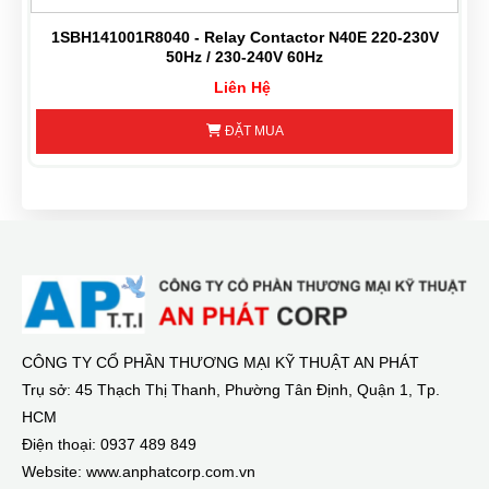
1SBH141001R8040 - Relay Contactor N40E 220-230V
50Hz / 230-240V 60Hz
Liên Hệ
ĐẶT MUA
CÔNG TY CỔ PHẦN THƯƠNG MẠI KỸ THUẬT AN PHÁT
Trụ sở: 45 Thạch Thị Thanh, Phường Tân Định, Quận 1, Tp.
HCM
Điện thoại: 0937 489 849
Website: www.anphatcorp.com.vn