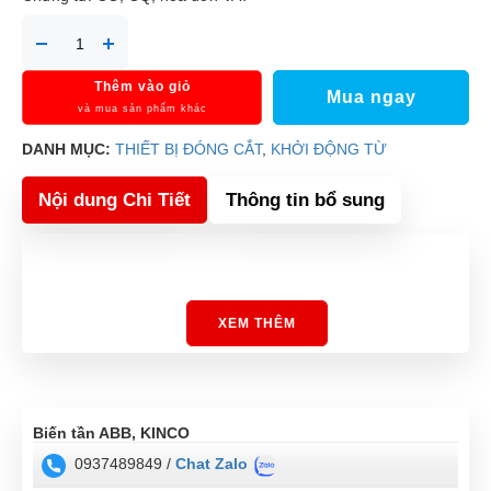
Thêm vào giỏ
Mua ngay
và mua sản phẩm khác
DANH MỤC:
THIẾT BỊ ĐÓNG CẮT
,
KHỞI ĐỘNG TỪ
Nội dung Chi Tiết
Thông tin bổ sung
XEM THÊM
Biến tần ABB, KINCO
0937489849 /
Chat Zalo