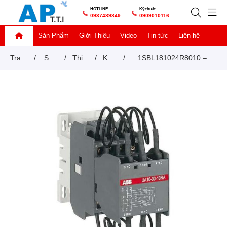
HOTLINE
Kỹ thuật
0937489849
0909010116
Sản Phẩm
Giới Thiệu
Video
Tin tức
Liên hệ
Trang
/
Sản
/
Thiết
/
Khởi
/
1SBL181024R8010 –
chủ
phẩm
bị
động
Contactor ABB UA16-30-
đóng
từ
10RA 16A 220-230V
cắt