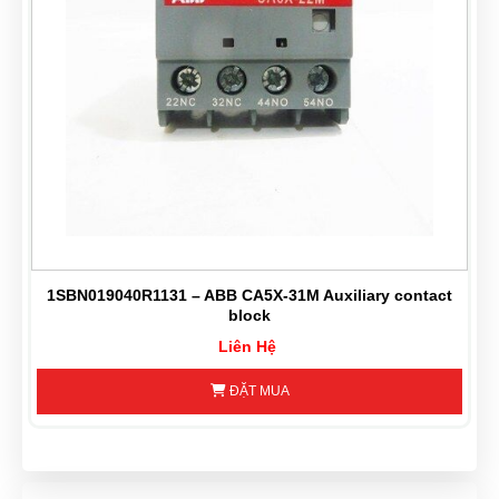
3
1SBN019040R1131 – ABB CA5X-31M Auxiliary contact
block
Liên Hệ
ĐẶT MUA