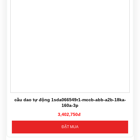
cầu dao tự động 1sda066549r1-mccb-abb-a2b-18ka-
160a-3p
3,402,750đ
ĐẶT MUA