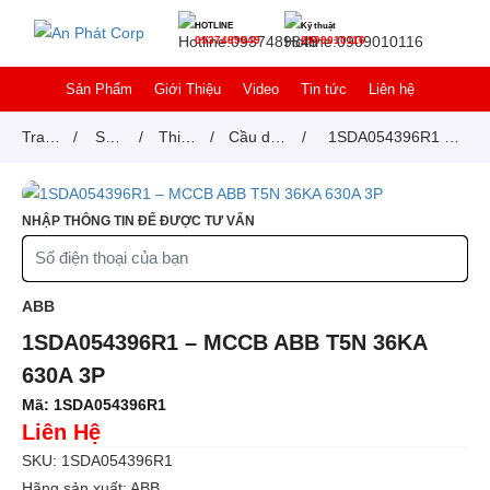
HOTLINE
Kỹ thuật
0937489849
0909010116
Sản Phẩm
Giới Thiệu
Video
Tin tức
Liên hệ
Trang
/
Sản
/
Thiết
/
Cầu dao
/
1SDA054396R1 –
chủ
phẩm
bị
tự động
MCCB ABB T5N
đóng
MCCB
36KA 630A 3P
NHẬP THÔNG TIN ĐỂ ĐƯỢC TƯ VẤN
cắt
ABB
1SDA054396R1 – MCCB ABB T5N 36KA
630A 3P
Mã:
1SDA054396R1
Liên Hệ
SKU: 1SDA054396R1
Hãng sản xuất: ABB