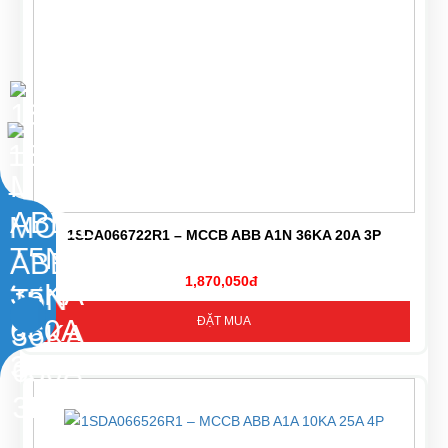
1SDA066722R1 – MCCB ABB A1N 36KA 20A 3P
1,870,050đ
ĐẶT MUA