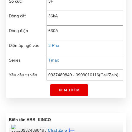
Số cực
3P
Dòng cắt
36kA
Dòng điện
630A
Điện áp ngõ vào
3 Pha
Series
Tmax
Yêu cầu tư vấn
0937489849 - 0909010116(Call/Zalo)
XEM THÊM
Biến tần ABB, KINCO
0937489849 /
Chat Zalo