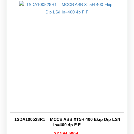
1SDA100528R1 – MCCB ABB XT5H 400 Ekip Dip LS/I
In=400 4p F F
22,594,500đ