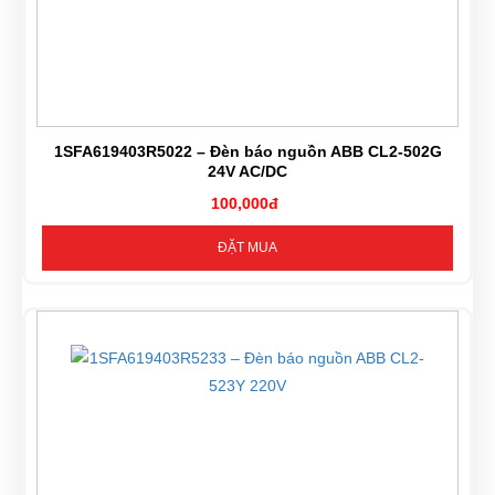
1SFA619403R5022 – Đèn báo nguồn ABB CL2-502G
24V AC/DC
100,000đ
ĐẶT MUA