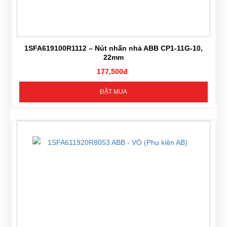
1SFA619100R1112 – Nút nhấn nhả ABB CP1-11G-10,
22mm
177,500đ
ĐẶT MUA