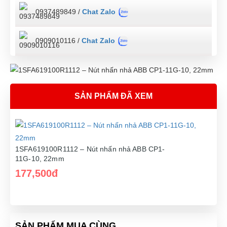
0937489849 /
Chat Zalo
0909010116 /
Chat Zalo
SẢN PHẨM ĐÃ XEM
1SFA619100R1112 – Nút nhấn nhả ABB CP1-
11G-10, 22mm
177,500đ
SẢN PHẨM MUA CÙNG