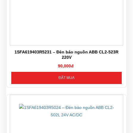
1SFA619403R5231 – Đèn báo nguồn ABB CL2-523R
220V
90,000đ
ĐẶT MUA