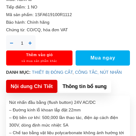
Tiếp điểm: 1 NO
Mã sản phẩm: 1SFA619100R1112
Bảo hành: Chính hãng
Chứng từ: CO/CQ, hóa đơn VAT
Thêm vào giỏ
Mua ngay
và mua sản phẩm khác
DANH MỤC:
THIẾT BỊ ĐÓNG CẮT
,
CÔNG TẮC, NÚT NHẤN
Nội dung Chi Tiết
Thông tin bổ sung
Nút nhấn đầu bằng (flush button) 24V AC/DC
– Đường kính lỗ khoan lắp đặt 22mm
– Độ bền cơ khí: 500,000 lần thao tác, điện áp cách điện
300V, dòng định mức nhiệt: 5A
– Chế tạo bằng vật liệu polycarbonate không ảnh hưởng tới