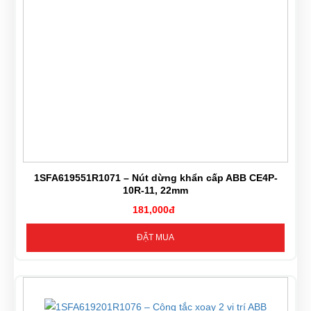
1SFA619551R1071 – Nút dừng khẩn cấp ABB CE4P-
10R-11, 22mm
181,000đ
ĐẶT MUA