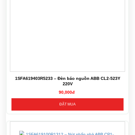
1SFA619403R5233 – Đèn báo nguồn ABB CL2-523Y
220V
90,000đ
ĐẶT MUA