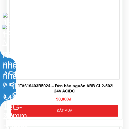
1SFA619403R5024 – Đèn báo nguồn ABB CL2-502L
24V AC/DC
90,000đ
ĐẶT MUA