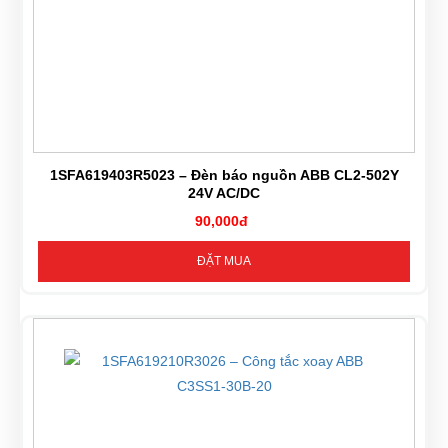
1SFA619403R5023 – Đèn báo nguồn ABB CL2-502Y
24V AC/DC
90,000đ
ĐẶT MUA