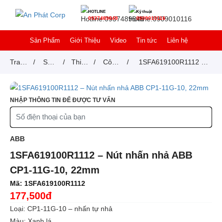
HOTLINE
Kỹ thuật
0937489849
0909010116
Sản Phẩm
Giới Thiệu
Video
Tin tức
Liên hệ
Trang
/
Sản
/
Thiết
/
Công
/
1SFA619100R1112 –
chủ
phẩm
bị
tắc,
Nút nhấn nhả ABB
đóng
nút
CP1-11G-10, 22mm
NHẬP THÔNG TIN ĐỂ ĐƯỢC TƯ VẤN
cắt
nhấn
ABB
1SFA619100R1112 – Nút nhấn nhả ABB
CP1-11G-10, 22mm
Mã:
1SFA619100R1112
177,500đ
Loại: CP1-11G-10 – nhấn tự nhả
Màu: Xanh lá