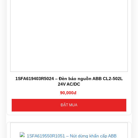
1SFA619403R5024 – Đèn báo nguồn ABB CL2-502L
24V AC/DC
90,000đ
ĐẶT MUA