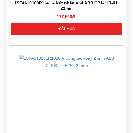
1SFA619100R1141 – Nút nhấn nhả ABB CP1-11R-01,
22mm
177,500đ
ĐẶT MUA