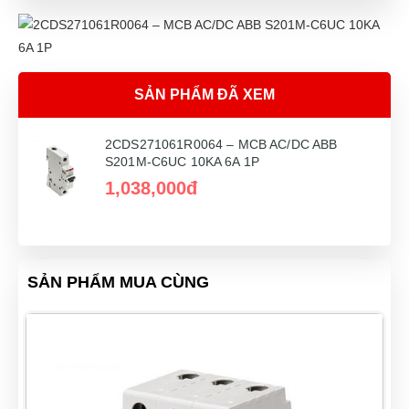
SẢN PHẨM ĐÃ XEM
2CDS271061R0064 – MCB AC/DC ABB
S201M-C6UC 10KA 6A 1P
1,038,000đ
SẢN PHẨM MUA CÙNG