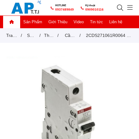
HOTLINE
Kỹ thuật
0937489849
0909010116
Sản Phẩm
Giới Thiệu
Video
Tin tức
Liên hệ
Trang
/
Sản
/
Thiết
/
Cầu
/
2CDS271061R0064 –
chủ
phẩm
bị
dao tự
MCB AC/DC ABB
đóng
động
S201M-C6UC 10KA 6A
cắt
MCB
1P