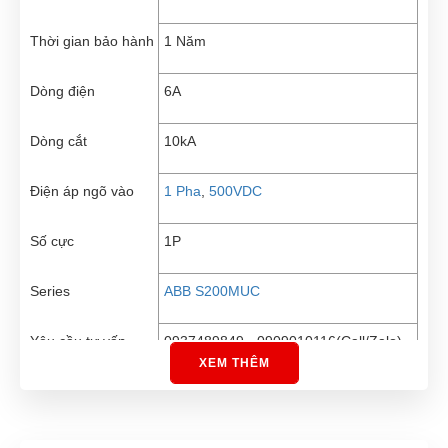
Thời gian bảo hành
1 Năm
Dòng điện
6A
Dòng cắt
10kA
Điện áp ngõ vào
1 Pha
,
500VDC
Số cực
1P
Series
ABB S200MUC
Yêu cầu tư vấn
0937489849 - 0909010116(Call/Zalo)
XEM THÊM