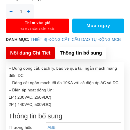
Thêm vào giỏ
Mua ngay
và mua sản phẩm khác
DANH MỤC:
THIẾT BỊ ĐÓNG CẮT
,
CẦU DAO TỰ ĐỘNG MCB
Nội dung Chi Tiết
Thông tin bổ sung
– Dùng đóng cắt, cách ly, bảo vệ quá tải, ngắn mạch mạng
điện DC
– Dòng cắt ngắn mạch tối đa 10KA với cả điện áp AC và DC
– Điện áp hoạt động Un:
1P ( 230VAC, 250VDC)
2P ( 440VAC, 500VDC)
Thông tin bổ sung
Thương hiệu
ABB