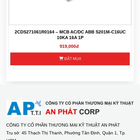
P
2CDS271061R0164 – MCB AC/DC ABB S201M-C16UC
10KA 16A 1P
919,000đ
ĐẶT MUA
CÔNG TY CỔ PHẦN THƯƠNG MẠI KỸ THUẬT AN PHÁT
Trụ sở: 45 Thạch Thị Thanh, Phường Tân Định, Quận 1, Tp.