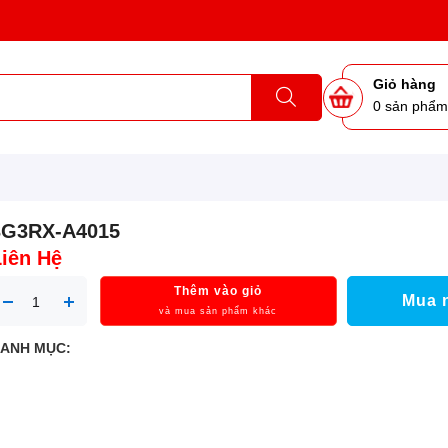
Giỏ hàng
0
sản phẩ
3G3RX-A4015
Liên Hệ
Thêm vào giỏ
Mua 
và mua sản phẩm khác
ANH MỤC: