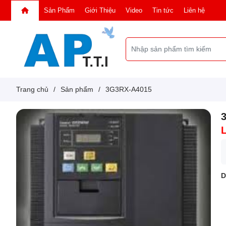
Sản Phẩm
Giới Thiệu
Video
Tin tức
Liên hệ
Trang chủ
/
Sản phẩm
/
3G3RX-A4015
D