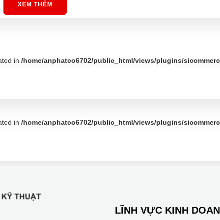
XEM THÊM
ated in
/home/anphatco6702/public_html/views/plugins/sicommerce
ated in
/home/anphatco6702/public_html/views/plugins/sicommerce
LĨNH VỰC KINH DOA