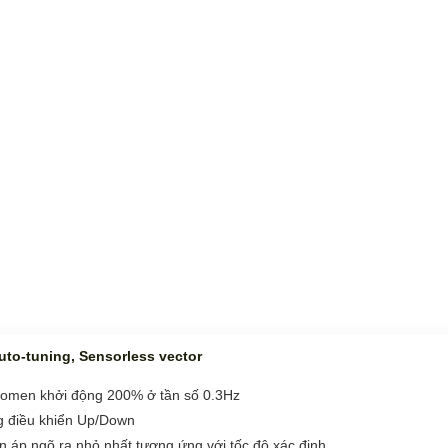
uto-tuning, Sensorless vector
 momen khởi động 200% ở tần số 0.3Hz
g điều khiển Up/Down
n áp ngõ ra nhỏ nhất tương ứng với tốc độ xác định