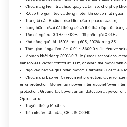
Chức năng kiểm tra chiều quay và tần số, cho phép khở
RX có thể giảm tốc và dừng motor khi sự cố mất nguồn
Trang bị sẵn Radio noise filter (Zero-phase reactor)
Bảng hiển thị/cài đặt thông số có thể tháo lắp trên bảng 
Tần số ngõ ra: 0.1Hz ~ 400Hz, độ phân giải 0.01Hz
Khả năng quá tải: 150% trong 60S, 200% trong 3S
Thời gian tăng/giảm tốc: 0.01 ~ 3600.0 s (line/curve sele
Momen khởi động: 200%/0.3 Hz (under sensorless vector 
sensor-less vector control at 0 Hz, or when the motor with
Ngõ vào bảo vệ quá nhiệt motor: 1 terminal (Positive/Neg
Chức năng bảo vệ: Overcurrent protection, Overvoltage p
error protection, Momentary power interruption/Power interr
protection, Ground-fault overcurrent detection at power-on, 
Option error
Truyền thông Modbus
Tiêu chuẩn: UL, cUL, CE, JIS C0040