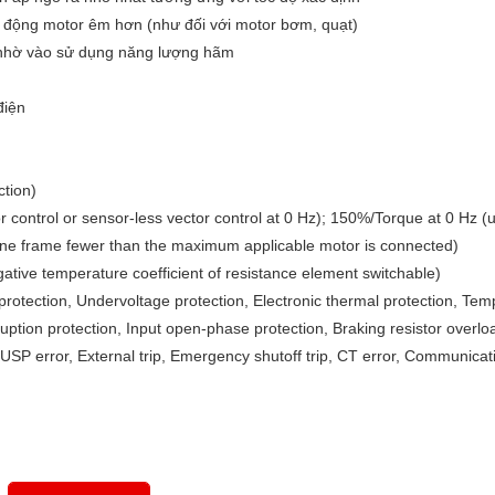
i động motor êm hơn (như đối với motor bơm, quạt)
 nhờ vào sử dụng năng lượng hãm
điện
ction)
control or sensor-less vector control at 0 Hz); 150%/Torque at 0 Hz (
 one frame fewer than the maximum applicable motor is connected)
ative temperature coefficient of resistance element switchable)
rotection, Undervoltage protection, Electronic thermal protection, Tem
uption protection, Input open-phase protection, Braking resistor overlo
USP error, External trip, Emergency shutoff trip, CT error, Communicati