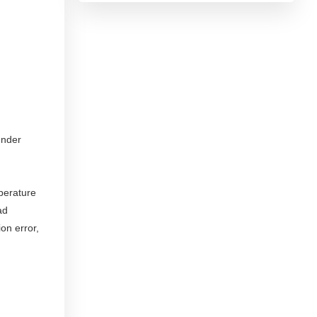
under
perature
ad
on error,