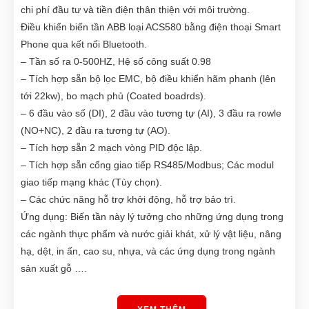
chi phí đầu tư và tiền điện thân thiện với môi trường.
Điều khiển biến tần ABB loại ACS580 bằng điện thoại Smart
Phone qua kết nối Bluetooth.
– Tần số ra 0-500HZ, Hệ số công suất 0.98
– Tích hợp sẵn bộ lọc EMC, bộ điều khiển hãm phanh (lên
tới 22kw), bo mạch phủ (Coated boadrds).
– 6 đầu vào số (DI), 2 đầu vào tương tự (AI), 3 đầu ra rowle
(NO+NC), 2 đầu ra tương tự (AO).
– Tích hợp sẵn 2 mạch vòng PID độc lập.
– Tích hợp sẵn cổng giao tiếp RS485/Modbus; Các modul
giao tiếp mạng khác (Tùy chọn).
– Các chức năng hỗ trợ khởi động, hỗ trợ bảo trì.
Ứng dụng: Biến tần này lý tưởng cho những ứng dụng trong
các ngành thực phẩm và nước giải khát, xử lý vật liệu, nâng
hạ, dệt, in ấn, cao su, nhựa, và các ứng dụng trong ngành
sản xuất gỗ ….