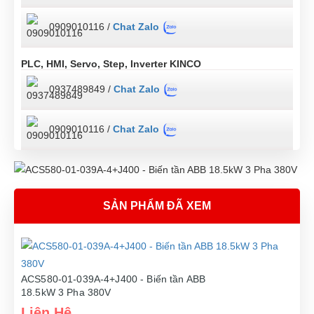
0909010116 /
Chat Zalo
PLC, HMI, Servo, Step, Inverter KINCO
0937489849 /
Chat Zalo
0909010116 /
Chat Zalo
SẢN PHẨM ĐÃ XEM
ACS580-01-039A-4+J400 - Biến tần ABB
18.5kW 3 Pha 380V
Liên Hệ