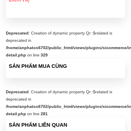
Deprecated
: Creation of dynamic property Qr::$related is
deprecated in
/home/anphatco6702/public_html/views/plugins/sicommerce/in
detail.php
on line
329
SẢN PHẨM MUA CÙNG
Deprecated
: Creation of dynamic property Qr::$related is
deprecated in
/home/anphatco6702/public_html/views/plugins/sicommerce/in
detail.php
on line
281
SẢN PHẨM LIÊN QUAN