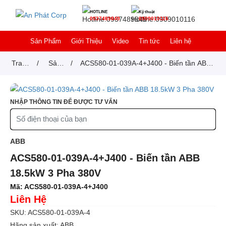
HOTLINE
Kỹ thuật
0937489849
0909010116
Sản Phẩm
Giới Thiệu
Video
Tin tức
Liên hệ
Trang
/
Sản
/
ACS580-01-039A-4+J400 - Biến tần ABB
chủ
phẩm
18.5kW 3 Pha 380V
NHẬP THÔNG TIN ĐỂ ĐƯỢC TƯ VẤN
ABB
ACS580-01-039A-4+J400 - Biến tần ABB
18.5kW 3 Pha 380V
Mã:
ACS580-01-039A-4+J400
Liên Hệ
SKU: ACS580-01-039A-4
Hãng sản xuất: ABB