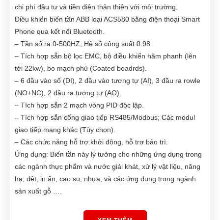
chi phí đầu tư và tiền điện thân thiện với môi trường.
Điều khiển biến tần ABB loại ACS580 bằng điện thoại Smart
Phone qua kết nối Bluetooth.
– Tần số ra 0-500HZ, Hệ số công suất 0.98
– Tích hợp sẵn bộ lọc EMC, bộ điều khiển hãm phanh (lên
tới 22kw), bo mạch phủ (Coated boadrds).
– 6 đầu vào số (DI), 2 đầu vào tương tự (AI), 3 đầu ra rowle
(NO+NC), 2 đầu ra tương tự (AO).
– Tích hợp sẵn 2 mạch vòng PID độc lập.
– Tích hợp sẵn cổng giao tiếp RS485/Modbus; Các modul
giao tiếp mạng khác (Tùy chọn).
– Các chức năng hỗ trợ khởi động, hỗ trợ bảo trì.
Ứng dụng: Biến tần này lý tưởng cho những ứng dụng trong
các ngành thực phẩm và nước giải khát, xử lý vật liệu, nâng
hạ, dệt, in ấn, cao su, nhựa, và các ứng dụng trong ngành
sản xuất gỗ ….