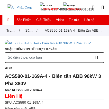
HOTLINE
Kỹ thuật
0937489849
0909010116
Sản Phẩm
Giới Thiệu
Video
Tin tức
Liên hệ
Trang
/
Sản
/
ACS580-01-169A-4 - Biến tần ABB
chủ
phẩm
90kW 3 Pha 380V
NHẬP THÔNG TIN ĐỂ ĐƯỢC TƯ VẤN
ABB
ACS580-01-169A-4 - Biến tần ABB 90kW 3
Pha 380V
Mã:
ACS580-01-169A-4
Liên Hệ
SKU: ACS580-01-169A-4
Hãng sản xuất: ABB