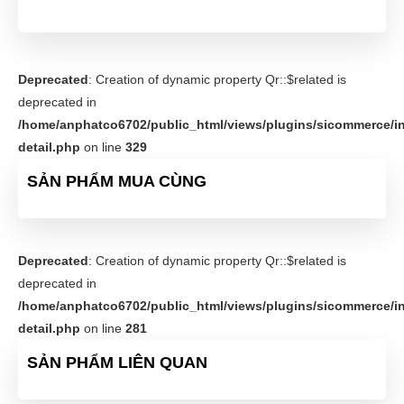
Deprecated
: Creation of dynamic property Qr::$related is
deprecated in
/home/anphatco6702/public_html/views/plugins/sicommerce/in
detail.php
on line
329
SẢN PHẨM MUA CÙNG
Deprecated
: Creation of dynamic property Qr::$related is
deprecated in
/home/anphatco6702/public_html/views/plugins/sicommerce/in
detail.php
on line
281
SẢN PHẨM LIÊN QUAN