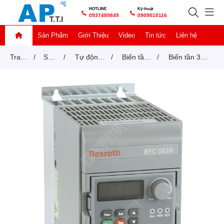
HOTLINE
Kỹ thuật
0937489849
0909010116
Sản Phẩm
Giới Thiệu
Video
Tin tức
Liên hệ
Trang
/
Sản
/
Tự động
/
Biến tần
/
Biến tần 3P-
chủ
phẩm
hoá -
REXROTH
380V 1.5Kw -
Factory
EFC5610-
automation
1K50-3P4-
MDA-7P