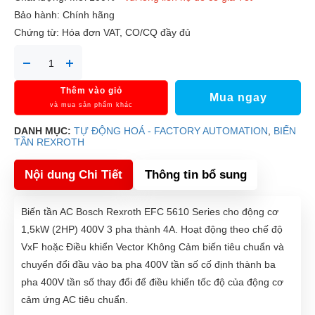
Bảo hành: Chính hãng
Chứng từ: Hóa đơn VAT, CO/CQ đầy đủ
Thêm vào giỏ
Mua ngay
và mua sản phẩm khác
DANH MỤC:
TỰ ĐỘNG HOÁ - FACTORY AUTOMATION
,
BIẾN
TẦN REXROTH
Nội dung Chi Tiết
Thông tin bổ sung
Biến tần AC Bosch Rexroth EFC 5610 Series cho động cơ
1,5kW (2HP) 400V 3 pha thành 4A. Hoạt động theo chế độ
VxF hoặc Điều khiển Vector Không Cảm biến tiêu chuẩn và
chuyển đổi đầu vào ba pha 400V tần số cố định thành ba
pha 400V tần số thay đổi để điều khiển tốc độ của động cơ
cảm ứng AC tiêu chuẩn.