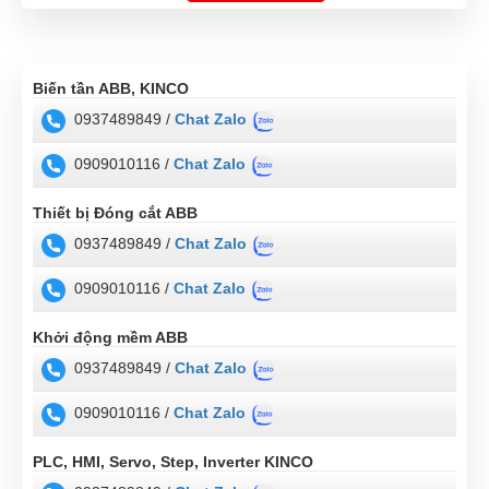
Tuân thủ EMC: IEC 61800-3 Môi trường thứ hai C3 (Công
nghiệp).
Bao gồm STO. SIL3, Cat 4.
Biến tần ABB, KINCO
0937489849 /
Chat Zalo
Lắp đặt trong tủ.
Nhiệt độ môi trường xung quanh định mức 45°C.
0909010116 /
Chat Zalo
Không gian thông gió phía trên và phía dưới: 125mm, ở hai
bên: 0mm, ở phía trước: [không xác định].
Thiết bị Đóng cắt ABB
Tổn thất nhiệt ở công suất tối đa: 75W.
0937489849 /
Chat Zalo
Lắp đặt qua ray DIN 35mm hoặc 4 lỗ đường kính 4,5mm ở
phía sau, tâm 66mm x 196mm.
0909010116 /
Chat Zalo
Khởi động mềm ABB
0937489849 /
Chat Zalo
0909010116 /
Chat Zalo
PLC, HMI, Servo, Step, Inverter KINCO