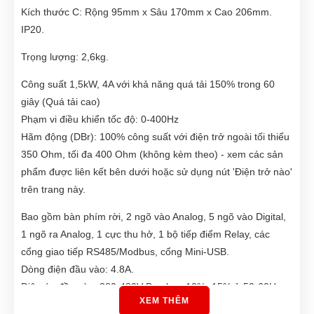
Kích thước C: Rộng 95mm x Sâu 170mm x Cao 206mm.
IP20.
Trọng lượng: 2,6kg.
Công suất 1,5kW, 4A với khả năng quá tải 150% trong 60
giây (Quá tải cao)
Phạm vi điều khiển tốc độ: 0-400Hz
Hãm động (DBr): 100% công suất với điện trở ngoài tối thiểu
350 Ohm, tối đa 400 Ohm (không kèm theo) - xem các sản
phẩm được liên kết bên dưới hoặc sử dụng nút 'Điện trở nào'
trên trang này.
Bao gồm bàn phím rời, 2 ngõ vào Analog, 5 ngõ vào Digital,
1 ngõ ra Analog, 1 cực thu hở, 1 bộ tiếp điểm Relay, các
cổng giao tiếp RS485/Modbus, cổng Mini-USB.
Dòng điện đầu vào: 4.8A.
Điện áp đầu vào: 380-480V Ba pha +10% -15% ở 50-60Hz
XEM THÊM
±5%