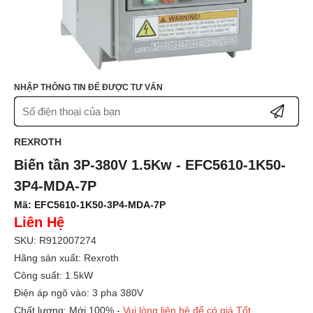
NHẬP THÔNG TIN ĐỂ ĐƯỢC TƯ VẤN
REXROTH
Biến tần 3P-380V 1.5Kw - EFC5610-1K50-
3P4-MDA-7P
Mã:
EFC5610-1K50-3P4-MDA-7P
Liên Hệ
SKU: R912007274
Hãng sản xuất: Rexroth
Công suất: 1.5kW
Điện áp ngõ vào: 3 pha 380V
Chất lượng: Mới 100% -
Vui lòng liên hệ để có giá Tốt