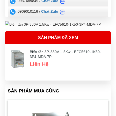
0937489849 /
Chat Zalo
0909010116 /
Chat Zalo
SẢN PHẨM ĐÃ XEM
Biến tần 3P-380V 1.5Kw - EFC5610-1K50-
3P4-MDA-7P
Liên Hệ
SẢN PHẨM MUA CÙNG