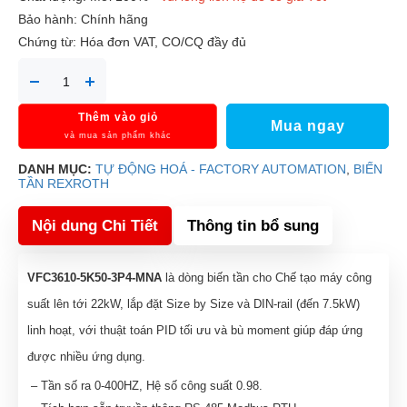
Bảo hành: Chính hãng
Chứng từ: Hóa đơn VAT, CO/CQ đầy đủ
Thêm vào giỏ
Mua ngay
và mua sản phẩm khác
DANH MỤC:
TỰ ĐỘNG HOÁ - FACTORY AUTOMATION
,
BIẾN
TẦN REXROTH
Nội dung Chi Tiết
Thông tin bổ sung
VFC3610-5K50-3P4-MNA
là dòng biến tần cho Chế tạo máy công
suất lên tới 22kW, lắp đặt Size by Size và DIN-rail (đến 7.5kW)
linh hoạt, với thuật toán PID tối ưu và bù moment giúp đáp ứng
được nhiều ứng dụng.
– Tần số ra 0-400HZ, Hệ số công suất 0.98.