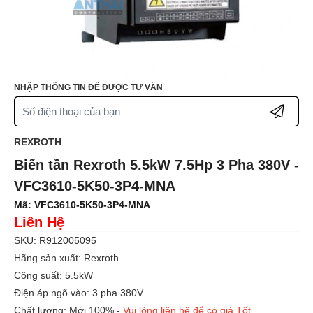
NHẬP THÔNG TIN ĐỂ ĐƯỢC TƯ VẤN
REXROTH
Biến tần Rexroth 5.5kW 7.5Hp 3 Pha 380V -
VFC3610-5K50-3P4-MNA
Mã:
VFC3610-5K50-3P4-MNA
Liên Hệ
SKU: R912005095
Hãng sản xuất: Rexroth
Công suất: 5.5kW
Điện áp ngõ vào: 3 pha 380V
Chất lượng: Mới 100% -
Vui lòng liên hệ để có giá Tốt