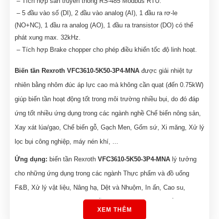
– Tích hợp sẵn truyền thông RS-485 Modbus RTU.
– 5 đầu vào số (DI), 2 đầu vào analog (AI), 1 đầu ra rơ-le
(NO+NC), 1 đầu ra analog (AO), 1 đầu ra transistor (DO) có thể
phát xung max. 32kHz.
– Tích hợp Brake chopper cho phép điều khiển tốc độ linh hoạt.
Biến tần Rexroth VFC3610-5K50-3P4-MNA
được giải nhiệt tự
nhiên bằng nhôm đúc áp lực cao mà không cần quạt (đến 0.75kW)
giúp biến tần hoạt động tốt trong môi trường nhiều bụi, do đó đáp
ứng tốt nhiều ứng dụng trong các ngành nghề Chế biến nông sản,
Xay xát lúa/gạo, Chế biến gỗ, Gạch Men, Gốm sứ, Xi măng, Xử lý
lọc bụi công nghiệp, máy nén khí, ...
Ứng dụng:
biến tần Rexroth
VFC3610-5K50-3P4-MNA
lý tưởng
cho những ứng dụng trong các ngành Thực phẩm và đồ uống
F&B, Xử lý vật liệu, Nâng hạ, Dệt và Nhuộm, In ấn, Cao su,
Nhựa, Sản xuất & Chế biến gỗ, Gạch men, Xi măng, Sắt thép,
XEM THÊM
Giấy và bột giấy, Lò hơi, HVAC, ….