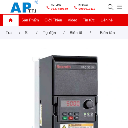
HOTLINE
Kỹ thuật
0937489849
0909010116
Sản Phẩm
Giới Thiệu
Video
Tin tức
Liên hệ
Trang
/
Sản
/
Tự động
/
Biến tần
/
Biến tần
chủ
phẩm
hoá -
REXROTH
Rexroth 5.5kW
Factory
7.5Hp 3 Pha
automation
380V -
VFC3610-
5K50-3P4-
MNA