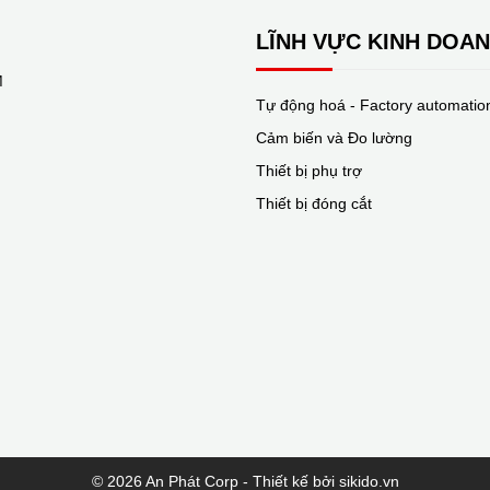
LĨNH VỰC KINH DOA
M
Tự động hoá - Factory automatio
Cảm biến và Đo lường
Thiết bị phụ trợ
Thiết bị đóng cắt
© 2026 An Phát Corp - Thiết kế bởi sikido.vn