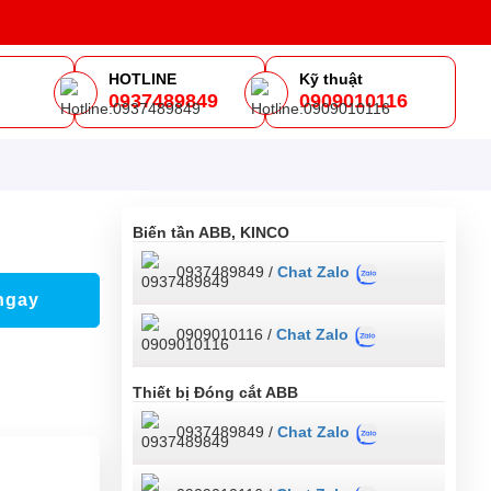
HOTLINE
Kỹ thuật
0937489849
0909010116
m
Biến tần ABB, KINCO
0937489849 /
Chat Zalo
ngay
0909010116 /
Chat Zalo
Thiết bị Đóng cắt ABB
0937489849 /
Chat Zalo