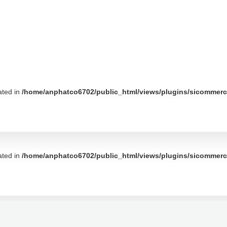
ated in
/home/anphatco6702/public_html/views/plugins/sicommerce
ated in
/home/anphatco6702/public_html/views/plugins/sicommerce