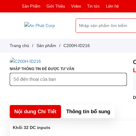
Sản Phẩm
Giới Thiệu
Video
Tin tức
Liên hệ
Trang chủ
/
Sản phẩm
/
C200H-ID216
NHẬP THÔNG TIN ĐỂ ĐƯỢC TƯ VẤN
D
Nội dung Chi Tiết
Thông tin bổ sung
Khối 32 DC inputs