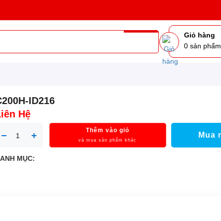
Giỏ hàng
0
sản phẩ
C200H-ID216
Liên Hệ
Thêm vào giỏ
Mua 
và mua sản phẩm khác
ANH MỤC: