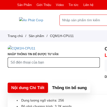
Sản Phẩm
Giới Thiệu
Video
Tin tức
Liên hệ
Trang chủ
/
Sản phẩm
/
CQM1H-CPU11
NHẬP THÔNG TIN ĐỂ ĐƯỢC TƯ VẤN
D
Nội dung Chi Tiết
Thông tin bổ sung
Dung lượng ngõ vào/ra: 256
Bộ nhớ chương trình: 3.2K words