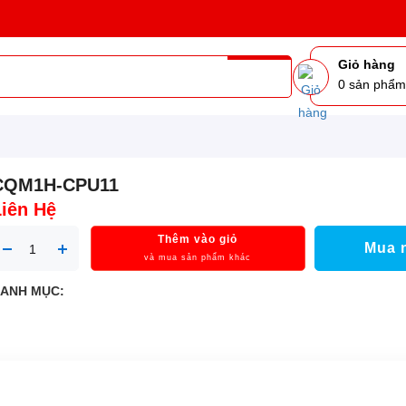
Giỏ hàng
0
sản phẩ
CQM1H-CPU11
Liên Hệ
Thêm vào giỏ
Mua 
và mua sản phẩm khác
ANH MỤC: