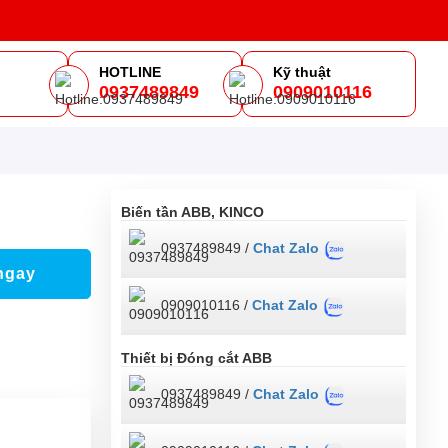
HOTLINE
Kỹ thuật
0937489849
0909010116
m
Biến tần ABB, KINCO
0937489849 /
Chat Zalo
ngay
0909010116 /
Chat Zalo
Thiết bị Đóng cắt ABB
0937489849 /
Chat Zalo