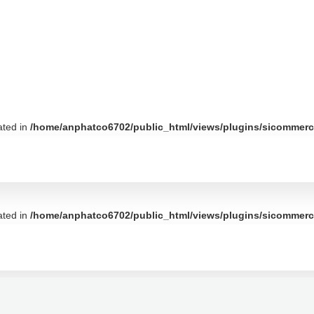
ated in
/home/anphatco6702/public_html/views/plugins/sicommerce
ated in
/home/anphatco6702/public_html/views/plugins/sicommerce