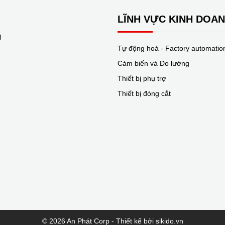
LĨNH VỰC KINH DOA
M
Tự động hoá - Factory automatio
Cảm biến và Đo lường
Thiết bị phụ trợ
Thiết bị đóng cắt
© 2026 An Phát Corp - Thiết kế bởi sikido.vn