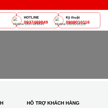
HOTLINE
Kỹ thuật
0937489849
0909010116
m
NH
HỖ TRỢ KHÁCH HÀNG