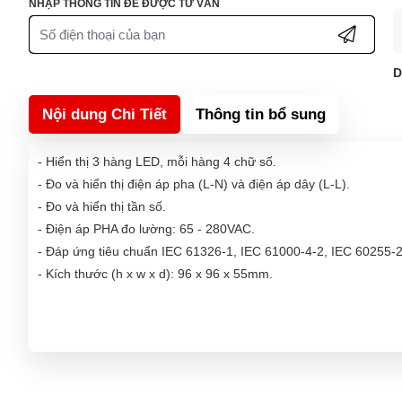
NHẬP THÔNG TIN ĐỂ ĐƯỢC TƯ VẤN
D
Nội dung Chi Tiết
Thông tin bổ sung
- Hiển thị 3 hàng LED, mỗi hàng 4 chữ số.
- Đo và hiển thị điện áp pha (L-N) và điện áp dây (L-L).
- Đo và hiển thị tần số.
- Điện áp PHA đo lường: 65 - 280VAC.
- Đáp ứng tiêu chuẩn IEC 61326-1, IEC 61000-4-2, IEC 60255-2
- Kích thước (h x w x d): 96 x 96 x 55mm.