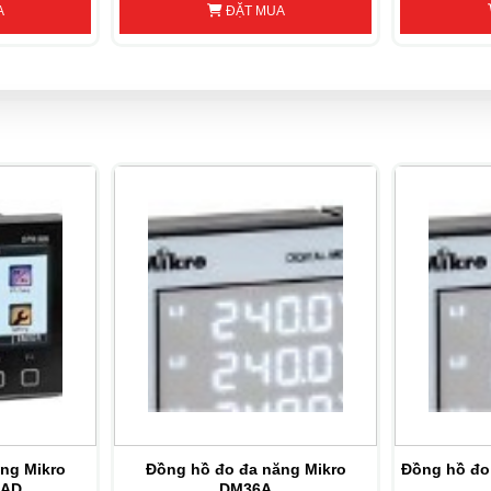
A
ĐẶT MUA
ng Mikro
Đồng hồ đo đa năng Mikro
Đồng hồ đo
5AD
DM36A