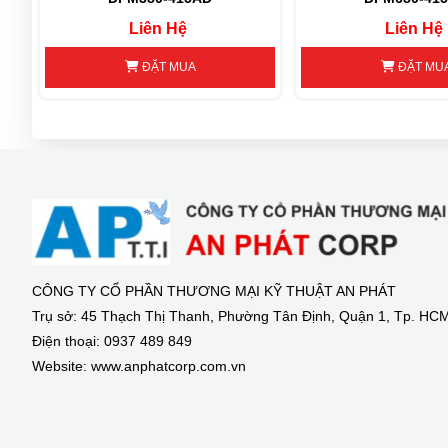
Liên Hệ
Liên Hệ
ĐẶT MUA
ĐẶT MU
CÔNG TY CỔ PHẦN THƯƠNG MẠI KỸ THUẬT AN PHÁT
Trụ sở: 45 Thạch Thị Thanh, Phường Tân Định, Quận 1, Tp. HC
Điện thoại: 0937 489 849
Website: www.anphatcorp.com.vn