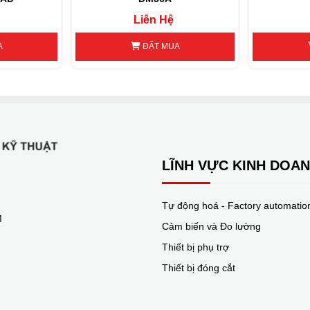
Liên Hệ
A
ĐẶT MUA
LĨNH VỰC KINH DOA
Tự động hoá - Factory automatio
M
Cảm biến và Đo lường
Thiết bị phụ trợ
Thiết bị đóng cắt