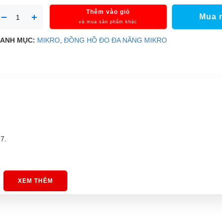
Thêm vào giỏ
Mua 
và mua sản phẩm khác
ANH MỤC:
MIKRO
,
ĐỒNG HỒ ĐO ĐA NĂNG MIKRO
7.
XEM THÊM