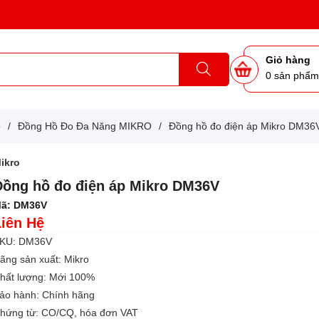
Giỏ hàng
0
sản phẩ
o
/
Đồng Hồ Đo Đa Năng MIKRO
/
Đồng hồ đo điện áp Mikro DM36
ikro
Đồng hồ đo điện áp Mikro DM36V
ã:
DM36V
Liên Hệ
KU: DM36V
ãng sản xuất: Mikro
hất lượng: Mới 100%
ảo hành: Chính hãng
hứng từ: CO/CQ, hóa đơn VAT