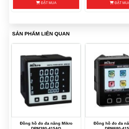
ĐẶT MUA
ĐẶT MU
SẢN PHẨM LIÊN QUAN
–
Đồng hồ đo đa năng Mikro
Đồng hồ đo đa nă
-
DPM380-415AD
DPM680-41