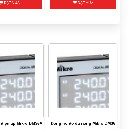
ĐẶT MUA
ĐẶT MUA
 điện áp Mikro DM36V
Đồng hồ đo đa năng Mikro DM36
Đồ