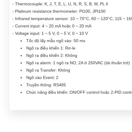
- Thermocouple: K, J, T, E, L, U, N, R, S, B, W, PL II
- Platinum resistance thermometer: Pt100, JPt100
- Infrared temperature sensor: 10 ~ 70°C, 60 ~ 120°C, 115 ~ 1
- Current input: 4 ~ 20 mA hoặc 0 ~ 20 mA
- Voltage input: 1 ~ 5 V, 0 ~ 5 V, 0 ~ 10 V
Tốc độ lấy mẫu ngõ vào: 50 ms
Ngõ ra điều khiển 1: Rơ-le
Ngõ ra điều khiển 2: Không
Ngõ ra alarm: 1 ngõ ra NO, 2A ở 250VAC (tải thuần trở)
Ngõ ra Transfer: Không
Ngõ vào Event: 2
Truyền thông: RS485
Chức năng điều khiển: ON/OFF control hoặc 2-PID contro
Chức năng khác: Manual output, heating/cooling control,
(including SSR failure (HS) alarm), 40% AT, 100% AT, MV limiter
functions, extraction of square root, MV change rate limit,
average of input value, and display brightness setting.
Nhiệt độ làm việc: -10 ~ 55°C (with no condensation or ic