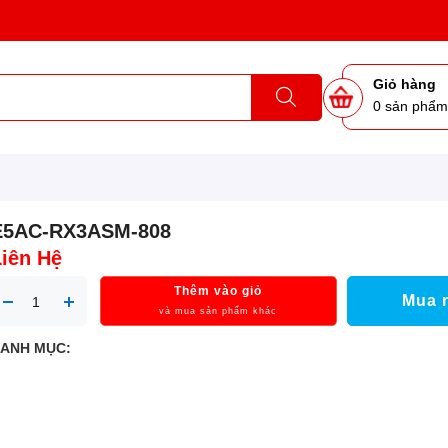
Giỏ hàng
0
sản phẩ
E5AC-RX3ASM-808
Liên Hệ
Thêm vào giỏ
Mua 
và mua sản phẩm khác
ANH MỤC: