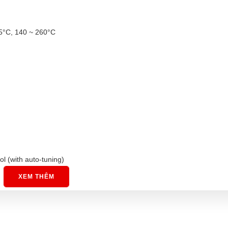
65°C, 140 ~ 260°C
l (with auto-tuning)
 loop burnout alarm, SP ramp, other alarm functions, heater burnout (
XEM THÊM
, input digital filter, self tuning, robust tuning, PV input shift, run/stop
 simple calculations, temperature status display, simple programming, m
ing)