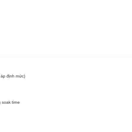
 áp định mức)
g soak time