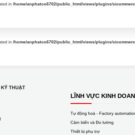
ated in
/home/anphatco6702/public_html/views/plugins/sicommerce
ed by UL); EN 61010-1 (IEC 61010-1): Pollution level 2, overcurrent 
ated in
/home/anphatco6702/public_html/views/plugins/sicommerce
LĨNH VỰC KINH DOA
Tự động hoá - Factory automatio
M
Cảm biến và Đo lường
Thiết bị phụ trợ