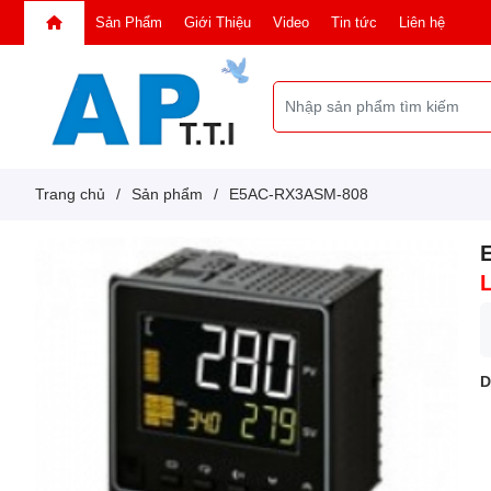
Sản Phẩm
Giới Thiệu
Video
Tin tức
Liên hệ
Trang chủ
/
Sản phẩm
/
E5AC-RX3ASM-808
D