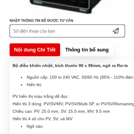
NHẬP THÔNG TIN ĐỂ ĐƯỢC TƯ VẤN
Nội dung Chi Tiết
Thông tin bổ sung
Bộ điều khiển nhiệt, kích thước 96 x 96mm, ngõ ra Rơ-le
Nguồn cấp: 100 to 240 VAC, 50/60 Hz (85% - 110% điện
Hiển thị:
PV hiển thị màu trắng dễ đọc.
Hiển thị 3 dòng: PV/SV/MV, PV/SV/Multi-SP, or PV/SV/Remainin
Chiều cao: PV: 25.0 mm, SV: 15.0 mm, MV: 9.5 mm
Hiển thị 4 số cho PV, SV, và MV
Ngõ vào: