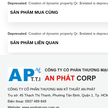
Deprecated
: Creation of dynamic property Qr::$related is deprec
Tiêu chuẩn: UL 61010-1, CSA C22.2 No. 611010-1 (evaluat
SẢN PHẨM MUA CÙNG
Deprecated
: Creation of dynamic property Qr::$related is deprec
SẢN PHẨM LIÊN QUAN
CÔNG TY CỔ PHẦN THƯƠNG MẠI KỸ THUẬT AN PHÁT
Trụ sở: 45 Thạch Thị Thanh, Phường Tân Định, Quận 1, Tp. HC
Điện thoại: 0937 489 849
Website: www.anphatcorp.com.vn