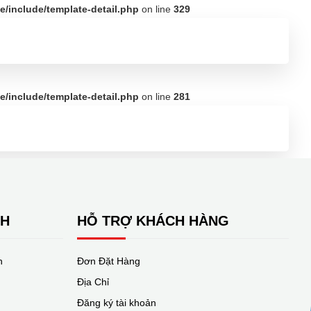
/include/template-detail.php
on line
329
category II
/include/template-detail.php
on line
281
NH
HỖ TRỢ KHÁCH HÀNG
n
Đơn Đặt Hàng
Địa Chỉ
Đăng ký tài khoản