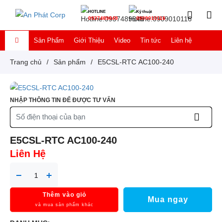
HOTLINE
Kỹ thuật
0937489849
0909010116
Sản Phẩm
Giới Thiệu
Video
Tin tức
Liên hệ
Trang chủ
/
Sản phẩm
/
E5CSL-RTC AC100-240
NHẬP THÔNG TIN ĐỂ ĐƯỢC TƯ VẤN
E5CSL-RTC AC100-240
Liên Hệ
Thêm vào giỏ
Mua ngay
và mua sản phẩm khác