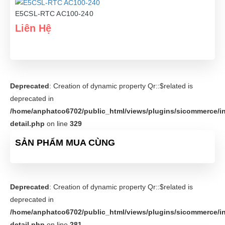
E5CSL-RTC AC100-240
Liên Hệ
Deprecated
: Creation of dynamic property Qr::$related is
deprecated in
/home/anphatco6702/public_html/views/plugins/sicommerce/in
detail.php
on line
329
SẢN PHẨM MUA CÙNG
Deprecated
: Creation of dynamic property Qr::$related is
deprecated in
/home/anphatco6702/public_html/views/plugins/sicommerce/in
detail.php
on line
281