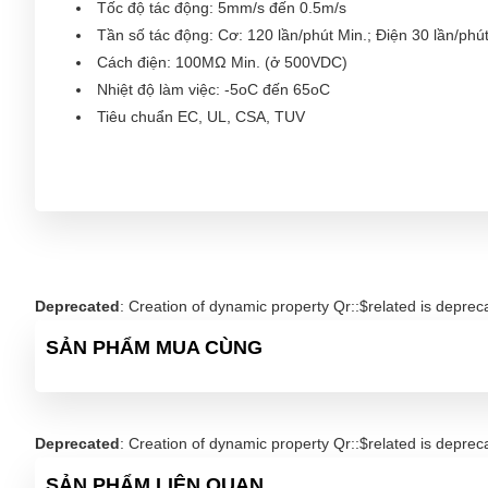
Tốc độ tác động: 5mm/s đến 0.5m/s
Tần số tác động: Cơ: 120 lần/phút Min.; Điện 30 lần/phút
Cách điện: 100MΩ Min. (ở 500VDC)
Nhiệt độ làm việc: -5oC đến 65oC
Tiêu chuẩn EC, UL, CSA, TUV
Deprecated
: Creation of dynamic property Qr::$related is deprec
SẢN PHẨM MUA CÙNG
Deprecated
: Creation of dynamic property Qr::$related is deprec
SẢN PHẨM LIÊN QUAN