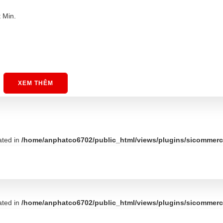
 Min.
XEM THÊM
ated in
/home/anphatco6702/public_html/views/plugins/sicommerce
ated in
/home/anphatco6702/public_html/views/plugins/sicommerce