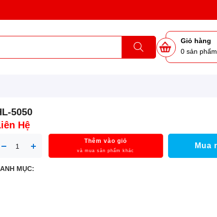
Giỏ hàng
0
sản phẩ
HL-5050
Liên Hệ
Thêm vào giỏ
Mua 
và mua sản phẩm khác
ANH MỤC: