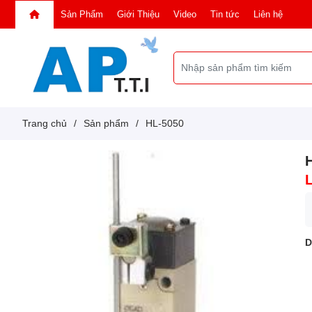
Sản Phẩm
Giới Thiệu
Video
Tin tức
Liên hệ
Trang chủ
/
Sản phẩm
/
HL-5050
D