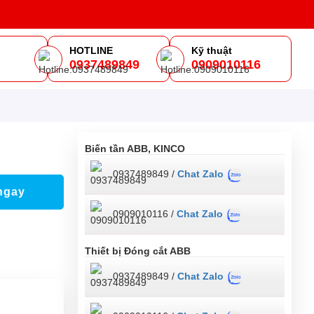
HOTLINE
Kỹ thuật
0937489849
0909010116
m
Biến tần ABB, KINCO
0937489849 /
Chat Zalo
ngay
0909010116 /
Chat Zalo
Thiết bị Đóng cắt ABB
0937489849 /
Chat Zalo