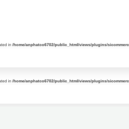
ated in
/home/anphatco6702/public_html/views/plugins/sicommerce
ated in
/home/anphatco6702/public_html/views/plugins/sicommerce