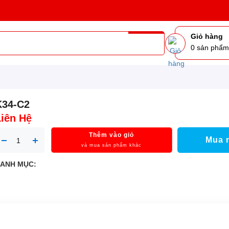
Giỏ hàng
0
sản phẩ
K34-C2
Liên Hệ
Thêm vào giỏ
Mua 
và mua sản phẩm khác
ANH MỤC: