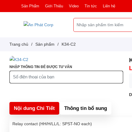
Sản Phẩm
Giới Thiệu
Video
Tin tức
Liên hệ
Trang chủ
/
Sản phẩm
/
K34-C2
NHẬP THÔNG TIN ĐỂ ĐƯỢC TƯ VẤN
D
Nội dung Chi Tiết
Thông tin bổ sung
Relay contact (HH/H/LL/L: SPST-NO each)