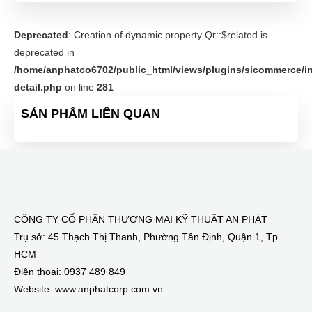
Deprecated
: Creation of dynamic property Qr::$related is
deprecated in
/home/anphatco6702/public_html/views/plugins/sicommerce/in
detail.php
on line
281
SẢN PHẨM LIÊN QUAN
CÔNG TY CỔ PHẦN THƯƠNG MẠI KỸ THUẬT AN PHÁT
Trụ sở: 45 Thạch Thị Thanh, Phường Tân Định, Quận 1, Tp.
HCM
Điện thoại: 0937 489 849
Website: www.anphatcorp.com.vn