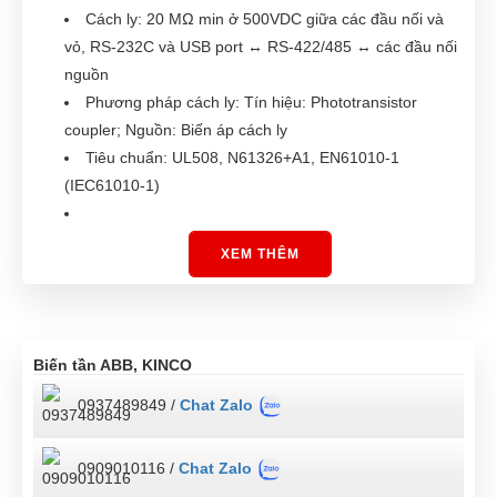
Cách ly: 20 MΩ min ở 500VDC giữa các đầu nối và
vỏ, RS-232C và USB port ↔ RS-422/485 ↔ các đầu nối
nguồn
Phương pháp cách ly: Tín hiệu: Phototransistor
coupler; Nguồn: Biến áp cách ly
Tiêu chuẩn: UL508, N61326+A1, EN61010-1
(IEC61010-1)
XEM THÊM
Biến tần ABB, KINCO
0937489849 /
Chat Zalo
0909010116 /
Chat Zalo