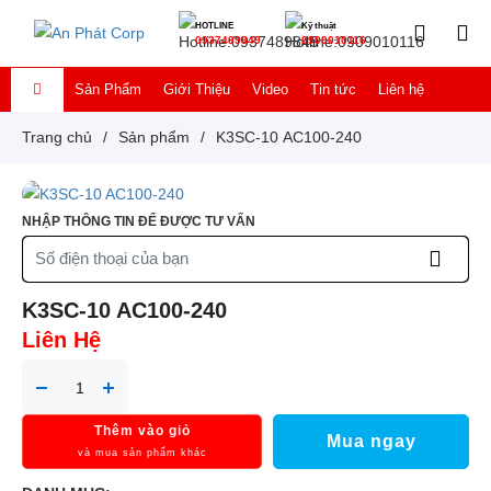
HOTLINE
Kỹ thuật
0937489849
0909010116
Sản Phẩm
Giới Thiệu
Video
Tin tức
Liên hệ
Trang chủ
/
Sản phẩm
/
K3SC-10 AC100-240
NHẬP THÔNG TIN ĐỂ ĐƯỢC TƯ VẤN
K3SC-10 AC100-240
Liên Hệ
Thêm vào giỏ
Mua ngay
và mua sản phẩm khác