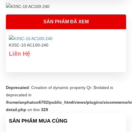
SẢN PHẨM ĐÃ XEM
K3SC-10 AC100-240
Liên Hệ
Deprecated
: Creation of dynamic property Qr::$related is
deprecated in
/home/anphatco6702/public_html/views/plugins/sicommerce/in
detail.php
on line
329
SẢN PHẨM MUA CÙNG