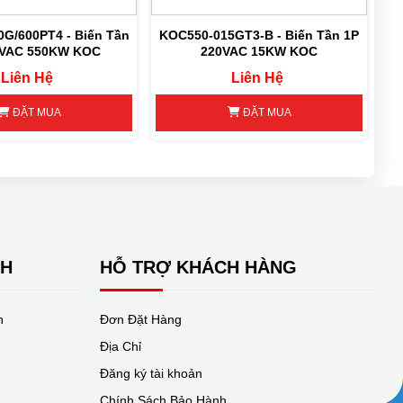
G/600PT4 - Biến Tần
KOC550-015GT3-B - Biến Tần 1P
KO
0VAC 550KW KOC
220VAC 15KW KOC
Liên Hệ
Liên Hệ
ĐẶT MUA
ĐẶT MUA
NH
HỖ TRỢ KHÁCH HÀNG
n
Đơn Đặt Hàng
Địa Chỉ
Đăng ký tài khoản
Chính Sách Bảo Hành