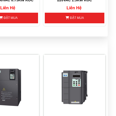
80VAC 0.75KW KOC
220VAC 1.5KW KOC
Liên Hệ
Liên Hệ
ĐẶT MUA
ĐẶT MUA