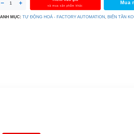
Mua 
và mua sản phẩm khác
ANH MỤC:
TỰ ĐỘNG HOÁ - FACTORY AUTOMATION
,
BIẾN TẦN K