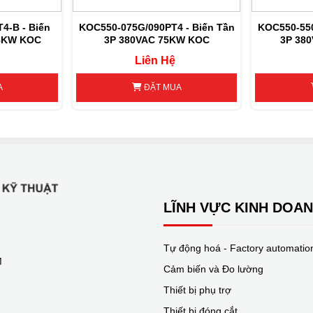
4-B - Biến
KOC550-075G/090PT4 - Biến Tần
KOC550-550
18KW KOC
3P 380VAC 75KW KOC
3P 38
Liên Hệ
A
ĐẶT MUA
LĨNH VỰC KINH DOA
Tự động hoá - Factory automatio
M
Cảm biến và Đo lường
Thiết bị phụ trợ
Thiết bị đóng cắt