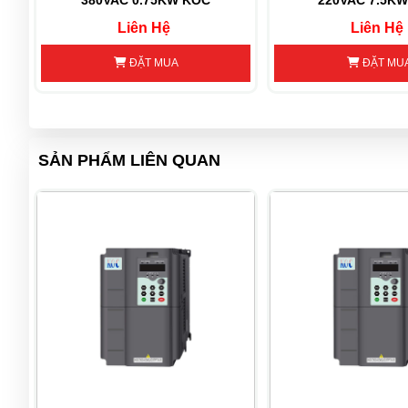
380VAC 0.75KW KOC
220VAC 7.5K
Liên Hệ
Liên Hệ
ĐẶT MUA
ĐẶT MU
SẢN PHẨM LIÊN QUAN