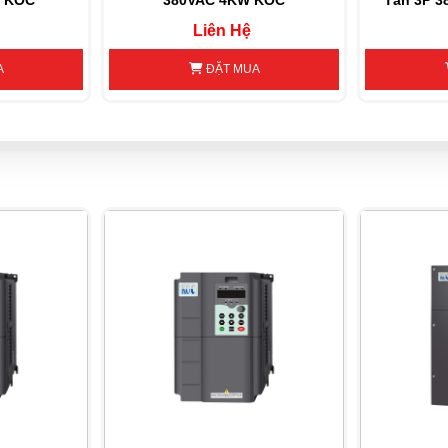
W KOC
380VAC 4KW KOC
Tần 3P 3
Liên Hệ
A
ĐẶT MUA