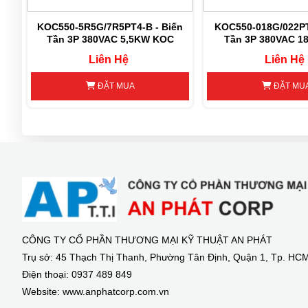
1P
KOC550-5R5G/7R5PT4-B - Biến
KOC550-018G/022PT
Tần 3P 380VAC 5,5KW KOC
Tần 3P 380VAC 
Liên Hệ
Liên Hệ
ĐẶT MUA
ĐẶT MU
CÔNG TY CỔ PHẦN THƯƠNG MẠI KỸ THUẬT AN PHÁT
Trụ sở: 45 Thạch Thị Thanh, Phường Tân Định, Quận 1, Tp. HC
Điện thoại: 0937 489 849
Website: www.anphatcorp.com.vn