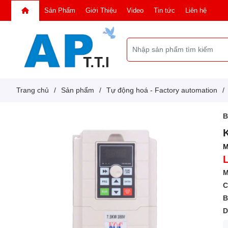
Sản Phẩm
Giới Thiệu
Video
Tin tức
Liên hệ
Trang chủ
/
Sản phẩm
/
Tự động hoá - Factory automation
/
B
M
M
C
B
D