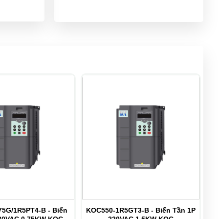
5G/1R5PT4-B - Biến
KOC550-1R5GT3-B - Biến Tần 1P
KO