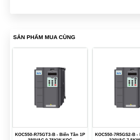
SẢN PHẨM MUA CÙNG
ến
KOC550-R75GT3-B - Biến Tần 1P
KOC550-7R5GS2-B - 