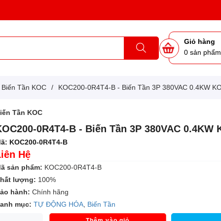
Giỏ hàng
0
sản phẩ
Biến Tần KOC
/
KOC200-0R4T4-B - Biến Tần 3P 380VAC 0.4KW K
iến Tần KOC
KOC200-0R4T4-B - Biến Tần 3P 380VAC 0.4KW
ã:
KOC200-0R4T4-B
Liên Hệ
ã sản phẩm:
KOC200-0R4T4-B
hất lượng:
100%
ảo hành:
Chính hãng
anh mục:
TỰ ĐỘNG HÓA
,
Biến Tần
Thêm vào giỏ