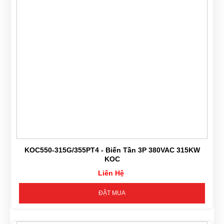
KOC550-315G/355PT4 - Biến Tần 3P 380VAC 315KW
KOC
Liên Hệ
ĐẶT MUA