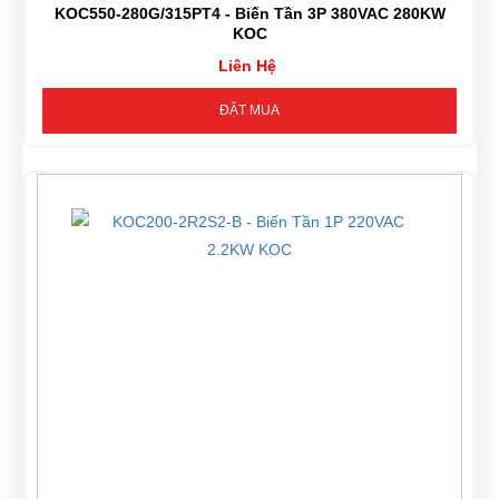
KOC550-280G/315PT4 - Biến Tần 3P 380VAC 280KW
KOC
Liên Hệ
ĐẶT MUA