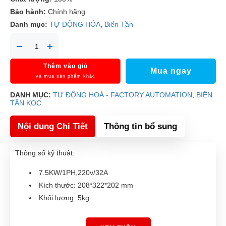
Bảo hành:
Chính hãng
Danh mục:
TỰ ĐỘNG HÓA
,
Biến Tần
Thêm vào giỏ
Mua ngay
và mua sản phẩm khác
DANH MỤC:
TỰ ĐỘNG HOÁ - FACTORY AUTOMATION
,
BIẾN
TẦN KOC
Nội dung Chi Tiết
Thông tin bổ sung
Thông số kỹ thuật:
7.5KW/1PH,220v/32A
Kích thước: 208*322*202 mm
Khối lượng: 5kg