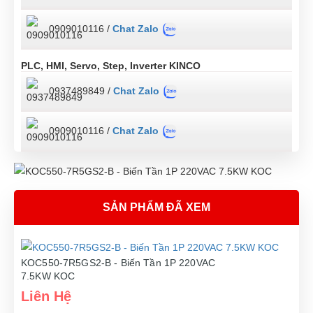
0909010116 /
Chat Zalo
PLC, HMI, Servo, Step, Inverter KINCO
0937489849 /
Chat Zalo
0909010116 /
Chat Zalo
SẢN PHẨM ĐÃ XEM
KOC550-7R5GS2-B - Biến Tần 1P 220VAC
7.5KW KOC
Liên Hệ