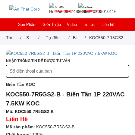
HOTLINE
Kỹ thuật
0937489849
0909010116
Sản Phẩm
Giới Thiệu
Video
Tin tức
Liên hệ
Trang
/
Sản
/
Tự động
/
Biến
/
KOC550-7R5GS2-B
chủ
phẩm
hoá -
Tần
- Biến Tần 1P
Factory
KOC
220VAC 7.5KW
NHẬP THÔNG TIN ĐỂ ĐƯỢC TƯ VẤN
automation
KOC
Biến Tần KOC
KOC550-7R5GS2-B - Biến Tần 1P 220VAC
7.5KW KOC
Mã:
KOC550-7R5GS2-B
Liên Hệ
Mã sản phẩm:
KOC550-7R5GS2-B
Chất lượng:
100%