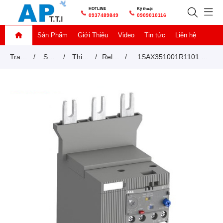
HOTLINE
Kỹ thuật
0937489849
0909010116
Sản Phẩm
Giới Thiệu
Video
Tin tức
Liên hệ
Trang
/
Sản
/
Thiết
/
Relay
/
1SAX351001R1101 –
chủ
phẩm
bị
nhiệt
Rơ le nhiệt ABB EF146-
đóng
150 (54-150A)
cắt