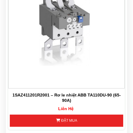
-
1SAZ411201R2001 – Rơ le nhiệt ABB TA110DU-90 (65-
90A)
Liên Hệ
ĐẶT MUA