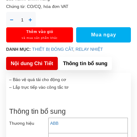
Chứng từ: CO/CQ, hóa đơn VAT
Thêm vào giỏ
Mua ngay
và mua sản phẩm khác
DANH MỤC:
THIẾT BỊ ĐÓNG CẮT
,
RELAY NHIỆT
Nội dung Chi Tiết
Thông tin bổ sung
– Bảo vệ quá tải cho động cơ
– Lắp trực tiếp vào công tắc tơ
Thông tin bổ sung
Thương hiệu
ABB