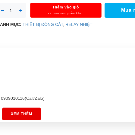
Thêm vào giỏ
Mua 
và mua sản phẩm khác
ANH MỤC:
THIẾT BỊ ĐÓNG CẮT
,
RELAY NHIỆT
 0909010116(Call/Zalo)
XEM THÊM