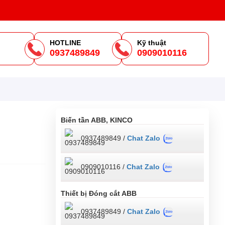
HOTLINE
Kỹ thuật
0937489849
0909010116
m
Biến tần ABB, KINCO
0937489849 /
Chat Zalo
0909010116 /
Chat Zalo
Thiết bị Đóng cắt ABB
0937489849 /
Chat Zalo