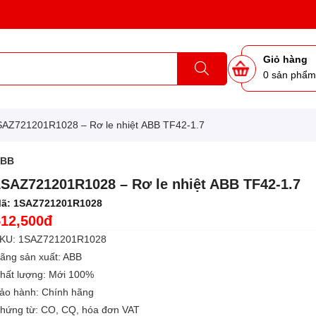
Giỏ hàng
0
sản phẩ
SAZ721201R1028 – Rơ le nhiệt ABB TF42-1.7
ABB
1SAZ721201R1028 – Rơ le nhiệt ABB TF42-1.7
ã:
1SAZ721201R1028
512,500đ
KU: 1SAZ721201R1028
ãng sản xuất: ABB
hất lượng: Mới 100%
ảo hành: Chính hãng
hứng từ: CO, CQ, hóa đơn VAT