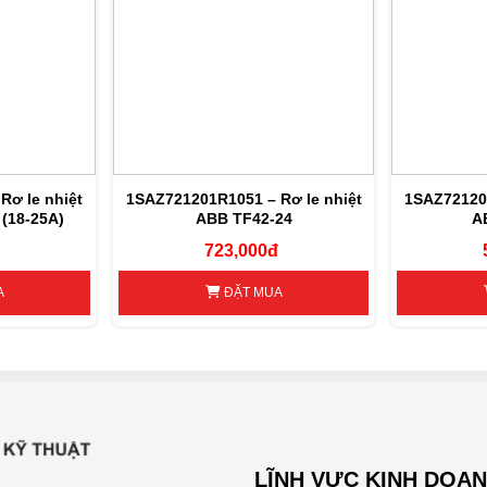
Rơ le nhiệt
1SAZ721201R1051 – Rơ le nhiệt
1SAZ721201
(18-25A)
ABB TF42-24
A
723,000đ
A
ĐẶT MUA
LĨNH VỰC KINH DOA