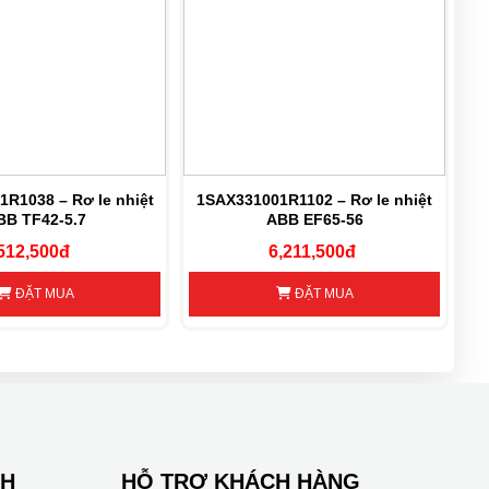
R1038 – Rơ le nhiệt
1SAX331001R1102 – Rơ le nhiệt
1
BB TF42-5.7
ABB EF65-56
512,500đ
6,211,500đ
ĐẶT MUA
ĐẶT MUA
NH
HỖ TRỢ KHÁCH HÀNG