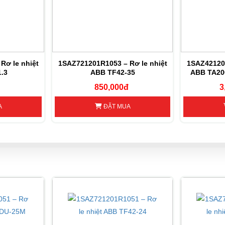
Rơ le nhiệt
1SAZ721201R1053 – Rơ le nhiệt
1SAZ421201
.3
ABB TF42-35
ABB TA20
850,000đ
3
A
ĐẶT MUA