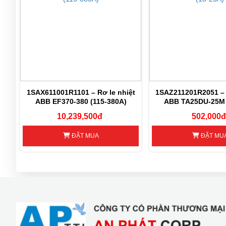
ệt
1SAX611001R1101 – Rơ le nhiệt
1SAZ211201R2051 – 
)
ABB EF370-380 (115-380A)
ABB TA25DU-25M 
10,239,500đ
502,000đ
ĐẶT MUA
ĐẶT MU