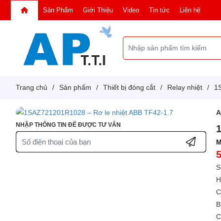
Sản Phẩm
Giới Thiệu
Video
Tin tức
Liên hệ
Trang chủ
/
Sản phẩm
/
Thiết bị đóng cắt
/
Relay nhiệt
/
1
NHẬP THÔNG TIN ĐỂ ĐƯỢC TƯ VẤN
M
S
H
C
B
C