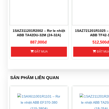
ệt
1SAZ311201R2002 – Rơ le nhiệt
1SAZ721201R1025 – 
ABB TA42DU-32M (24-32A)
ABB TF42-1
887,000đ
512,500đ
ĐẶT MUA
ĐẶT MU
SẢN PHẨM LIÊN QUAN