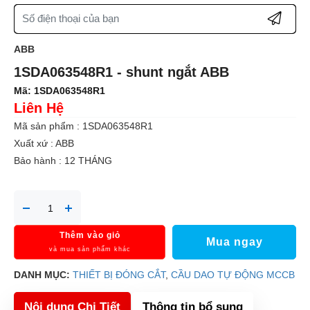
ABB
1SDA063548R1 - shunt ngắt ABB
Mã:
1SDA063548R1
Liên Hệ
Mã sản phẩm :
1SDA063548R1
Xuất xứ :
ABB
Bảo hành :
12 THÁNG
Thêm vào giỏ
Mua ngay
và mua sản phẩm khác
DANH MỤC:
THIẾT BỊ ĐÓNG CẮT
,
CẦU DAO TỰ ĐỘNG MCCB
Nội dung Chi Tiết
Thông tin bổ sung