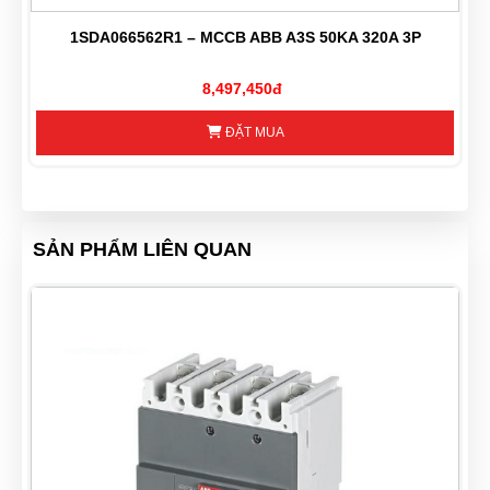
1SDA066562R1 – MCCB ABB A3S 50KA 320A 3P
8,497,450đ
ĐẶT MUA
SẢN PHẨM LIÊN QUAN