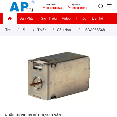
HOTLINE
Kỹ thuật
0937489849
0909010116
Sản Phẩm
Giới Thiệu
Video
Tin tức
Liên hệ
Trang
/
Sản
/
Thiết bị
/
Cầu dao tự
/
1SDA063548R1
chủ
phẩm
đóng
động
- shunt ngắt ABB
cắt
MCCB
NHẬP THÔNG TIN ĐỂ ĐƯỢC TƯ VẤN