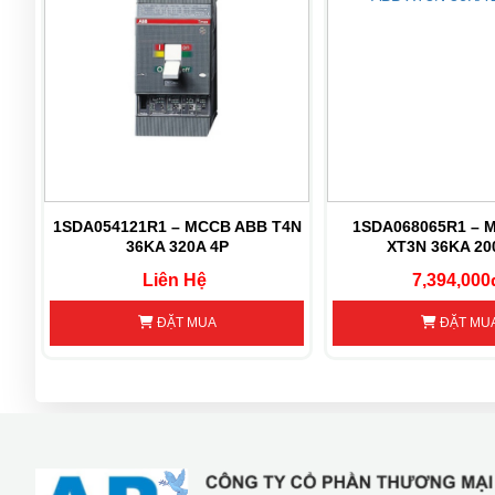
T7
1SDA054121R1 – MCCB ABB T4N
1SDA068065R1 – 
36KA 320A 4P
XT3N 36KA 20
Liên Hệ
7,394,000
ĐẶT MUA
ĐẶT MU