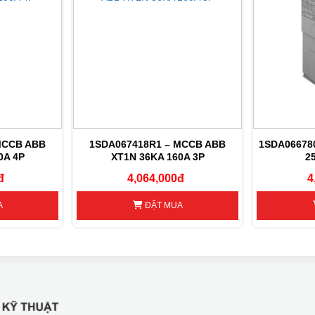
MCCB ABB
1SDA067418R1 – MCCB ABB
1SDA06678
0A 4P
XT1N 36KA 160A 3P
2
đ
4,064,000đ
4
A
ĐẶT MUA