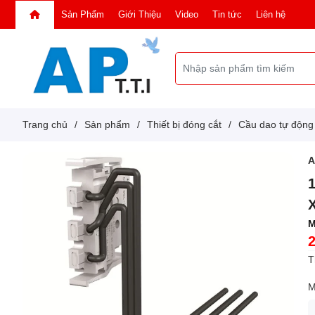
Sản Phẩm
Giới Thiệu
Video
Tin tức
Liên hệ
Trang chủ
/
Sản phẩm
/
Thiết bị đóng cắt
/
Cầu dao tự độn
M
T
M