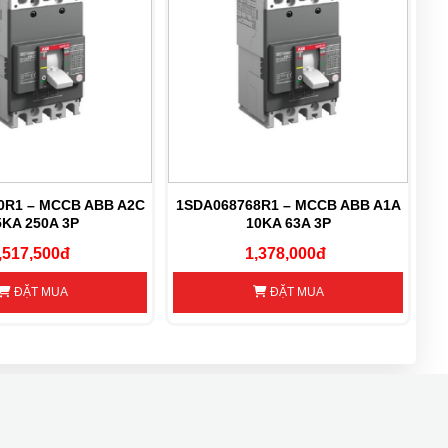
0R1 – MCCB ABB A2C
1SDA068768R1 – MCCB ABB A1A
5KA 250A 3P
10KA 63A 3P
,517,500đ
1,378,000đ
ĐẶT MUA
ĐẶT MUA