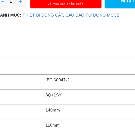
Mua 
và mua sản phẩm khác
ANH MỤC:
THIẾT BỊ ĐÓNG CẮT
,
CẦU DAO TỰ ĐỘNG MCCB
IEC 60947-­2
3Q+1SY
140mm
110mm