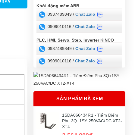
ngay
Khởi động mềm ABB
0937489849 /
Chat Zalo
0909010116 /
Chat Zalo
PLC, HMI, Servo, Step, Inverter KINCO
0937489849 /
Chat Zalo
0909010116 /
Chat Zalo
SẢN PHẨM ĐÃ XEM
1SDA066434R1 - Tiếm Điểm
Phụ 3Q+1SY 250VAC/DC XT2-
XT4