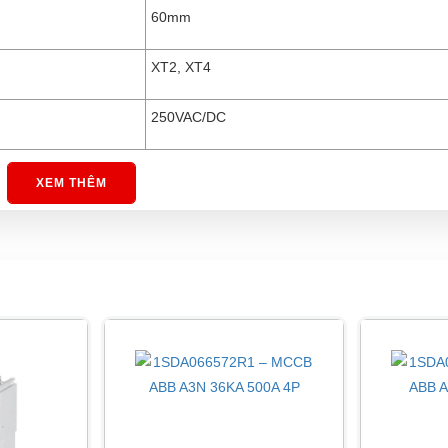
60mm
XT2, XT4
250VAC/DC
XEM THÊM