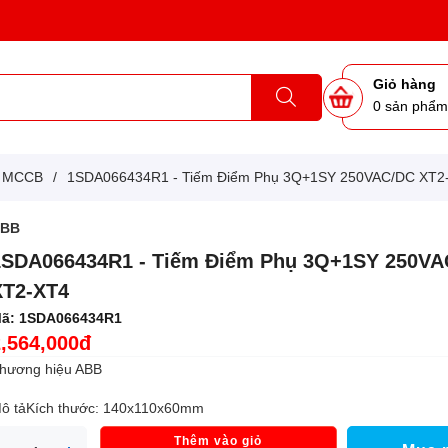
Giỏ hàng
0
sản phẩ
g MCCB
/
1SDA066434R1 - Tiếm Điểm Phụ 3Q+1SY 250VAC/DC XT2
ABB
1SDA066434R1 - Tiếm Điểm Phụ 3Q+1SY 250VA
XT2-XT4
ã:
1SDA066434R1
2,564,000đ
hương hiệu
ABB
ô tả
Kích thước: 140x110x60mm
Thêm vào giỏ