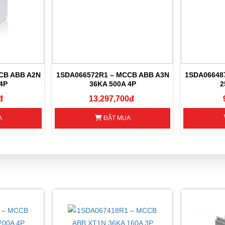
CB ABB A2N
1SDA066572R1 – MCCB ABB A3N
1SDA06648
4P
36KA 500A 4P
2
đ
13,297,700đ
A
ĐẶT MUA