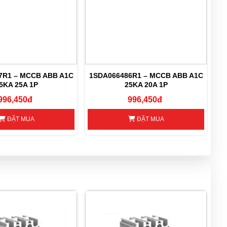
7R1 – MCCB ABB A1C
1SDA066486R1 – MCCB ABB A1C
1
5KA 25A 1P
25KA 20A 1P
996,450đ
996,450đ
ĐẶT MUA
ĐẶT MUA