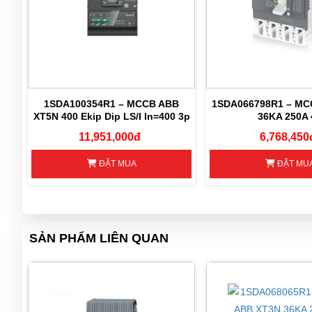
6N
1SDA100354R1 – MCCB ABB
1SDA066798R1 – MC
XT5N 400 Ekip Dip LS/I In=400 3p
36KA 250A 
F F
11,951,000đ
6,768,450
ĐẶT MUA
ĐẶT MU
SẢN PHẨM LIÊN QUAN