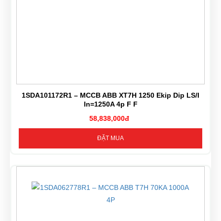
1SDA101172R1 – MCCB ABB XT7H 1250 Ekip Dip LS/I
In=1250A 4p F F
58,838,000đ
ĐẶT MUA