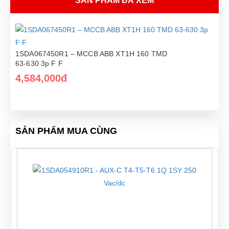
SẢN PHẨM ĐÃ XEM
1SDA067450R1 – MCCB ABB XT1H 160 TMD
63-630 3p F F
4,584,000đ
SẢN PHẨM MUA CÙNG