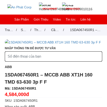
HOTLINE
Kỹ thuật
0937489849
0909010116
Sản Phẩm
Giới Thiệu
Video
Tin tức
Liên hệ
Trang
/
Sản
/
Thiết
/
Cầu
/
1SDA067450R1 –
chủ
phẩm
bị
dao tự
MCCB ABB XT1H 160
đóng
động
TMD 63-630 3p F F
NHẬP THÔNG TIN ĐỂ ĐƯỢC TƯ VẤN
cắt
MCCB
ABB
1SDA067450R1 – MCCB ABB XT1H 160
TMD 63-630 3p F F
Mã:
1SDA067450R1
4,584,000đ
SKU: 1SDA067450R1
Hãng sản xuất: ABB