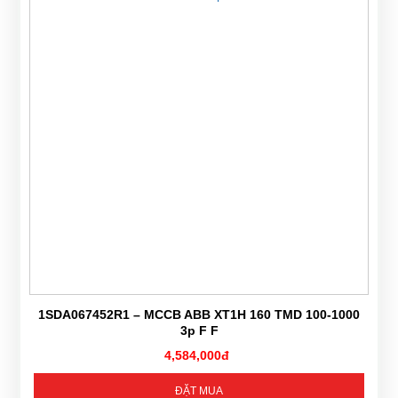
1SDA067452R1 – MCCB ABB XT1H 160 TMD 100-1000
3p F F
4,584,000đ
ĐẶT MUA