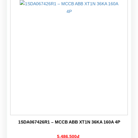
1SDA067426R1 – MCCB ABB XT1N 36KA 160A 4P
5,486,500đ