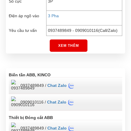
Số cực
3P
Điện áp ngõ vào
3 Pha
Yêu cầu tư vấn
0937489849 - 0909010116(Call/Zalo)
XEM THÊM
Biến tần ABB, KINCO
0937489849 /
Chat Zalo
0909010116 /
Chat Zalo
Thiết bị Đóng cắt ABB
0937489849 /
Chat Zalo