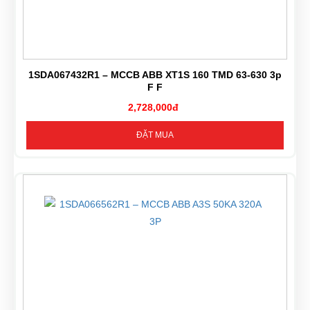
1SDA067432R1 – MCCB ABB XT1S 160 TMD 63-630 3p
F F
2,728,000đ
ĐẶT MUA