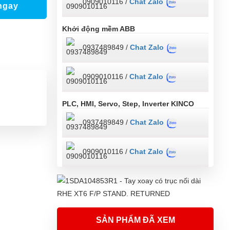
0909010116 /
Chat Zalo
ngay
Khởi động mềm ABB
0937489849 /
Chat Zalo
0909010116 /
Chat Zalo
PLC, HMI, Servo, Step, Inverter KINCO
0937489849 /
Chat Zalo
0909010116 /
Chat Zalo
SẢN PHẨM ĐÃ XEM