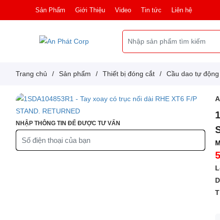
Sản Phẩm
Giới Thiệu
Video
Tin tức
Liên hệ
Trang chủ
/
Sản phẩm
/
Thiết bị đóng cắt
/
Cầu dao tự độn
NHẬP THÔNG TIN ĐỂ ĐƯỢC TƯ VẤN
M
L
D
T