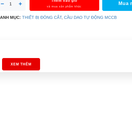
Thêm vào giỏ
Mua 
và mua sản phẩm khác
ANH MỤC:
THIẾT BỊ ĐÓNG CẮT
,
CẦU DAO TỰ ĐỘNG MCCB
XEM THÊM