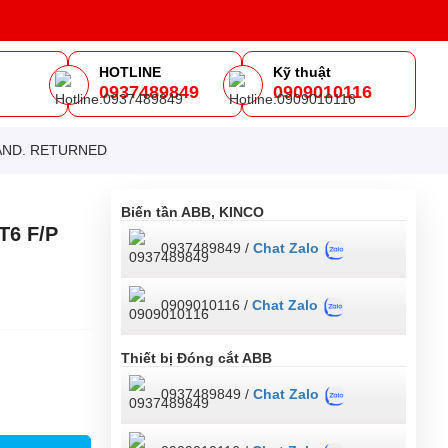
HOTLINE
Kỹ thuật
0937489849
0909010116
m
F/P STAND. RETURNED
Biến tần ABB, KINCO
T6 F/P
0937489849 /
Chat Zalo
0909010116 /
Chat Zalo
Thiết bị Đóng cắt ABB
0937489849 /
Chat Zalo