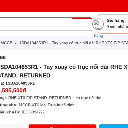
Giỏ hàng
0
sản phẩ
g MCCB
/
1SDA104853R1 - Tay xoay có trục nối dài RHE XT6 
ABB
1SDA104853R1 - Tay xoay có trục nối dài RHE X
STAND. RETURNED
ã:
1SDA104853R1
5,585,500đ
oại:
RHE XT6 F/P STAND. RETURNED – có trục nối dài
ùng cho:
MCCB XT6 loại Plug-in/cố định
iêu chuẩn:
IEC 60947-2