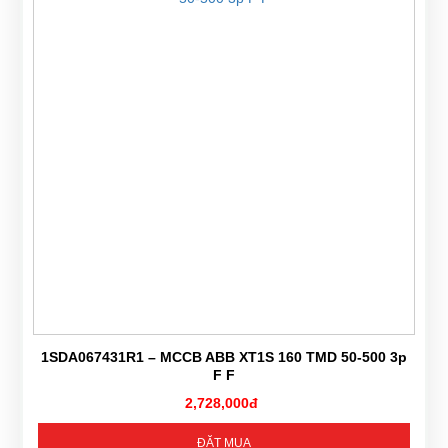
1SDA067431R1 – MCCB ABB XT1S 160 TMD 50-500 3p
F F
2,728,000đ
ĐẶT MUA