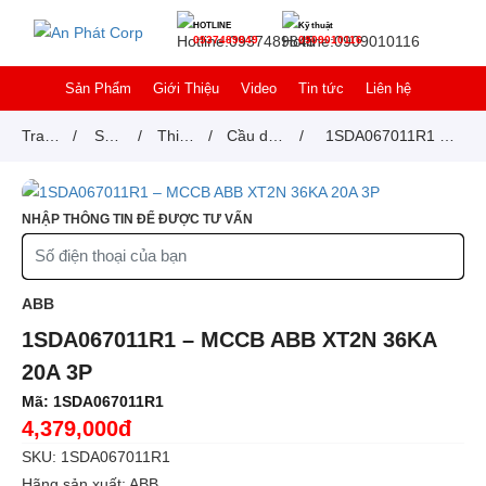
HOTLINE
Kỹ thuật
0937489849
0909010116
Sản Phẩm
Giới Thiệu
Video
Tin tức
Liên hệ
Trang
/
Sản
/
Thiết
/
Cầu dao
/
1SDA067011R1 –
chủ
phẩm
bị
tự động
MCCB ABB XT2N
đóng
MCCB
36KA 20A 3P
NHẬP THÔNG TIN ĐỂ ĐƯỢC TƯ VẤN
cắt
ABB
1SDA067011R1 – MCCB ABB XT2N 36KA
20A 3P
Mã:
1SDA067011R1
4,379,000đ
SKU: 1SDA067011R1
Hãng sản xuất: ABB