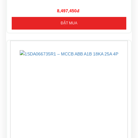
8,497,450đ
ĐẶT MUA