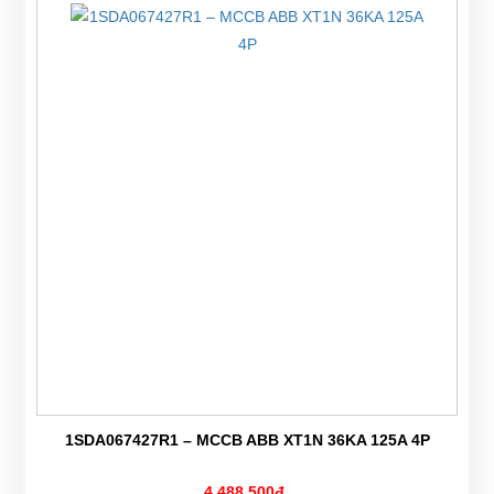
1SDA067427R1 – MCCB ABB XT1N 36KA 125A 4P
4,488,500đ