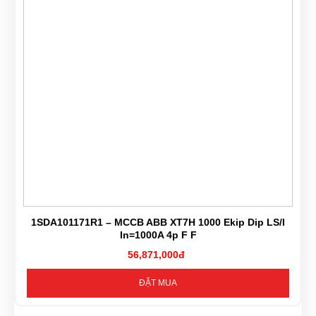
1SDA101171R1 – MCCB ABB XT7H 1000 Ekip Dip LS/I
In=1000A 4p F F
56,871,000đ
ĐẶT MUA