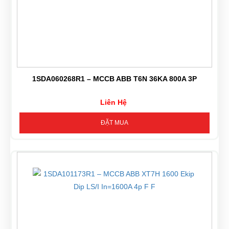
1SDA060268R1 – MCCB ABB T6N 36KA 800A 3P
Liên Hệ
ĐẶT MUA