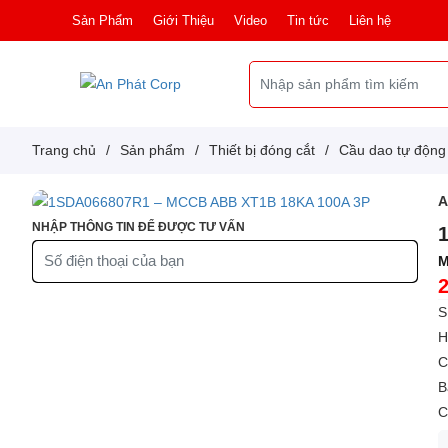
Sản Phẩm
Giới Thiệu
Video
Tin tức
Liên hệ
Trang chủ
/
Sản phẩm
/
Thiết bị đóng cắt
/
Cầu dao tự độn
NHẬP THÔNG TIN ĐỂ ĐƯỢC TƯ VẤN
M
S
H
C
B
C