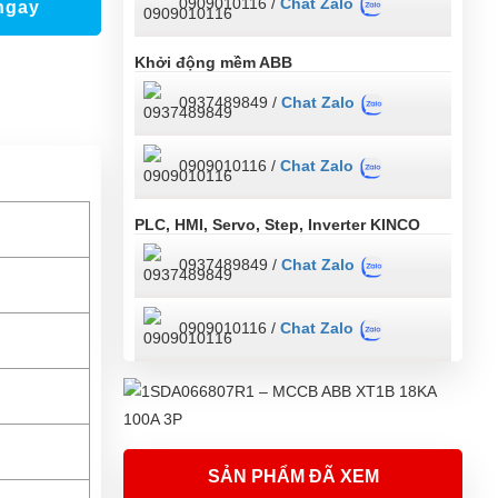
0909010116 /
Chat Zalo
ngay
Khởi động mềm ABB
0937489849 /
Chat Zalo
0909010116 /
Chat Zalo
PLC, HMI, Servo, Step, Inverter KINCO
0937489849 /
Chat Zalo
0909010116 /
Chat Zalo
SẢN PHẨM ĐÃ XEM