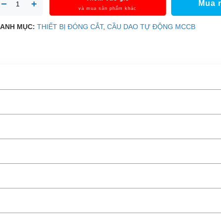
Mua 
và mua sản phẩm khác
ANH MỤC:
THIẾT BỊ ĐÓNG CẮT
,
CẦU DAO TỰ ĐỘNG MCCB