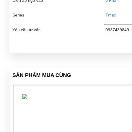
Điện áp ngõ vào
3 Pha
Series
Tmax
Yêu cầu tư vấn
0937489849 -
SẢN PHẨM MUA CÙNG