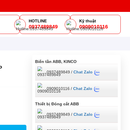
HOTLINE
Kỹ thuật
0937489849
0909010116
m
Biến tần ABB, KINCO
P
0937489849 /
Chat Zalo
0909010116 /
Chat Zalo
Thiết bị Đóng cắt ABB
0937489849 /
Chat Zalo