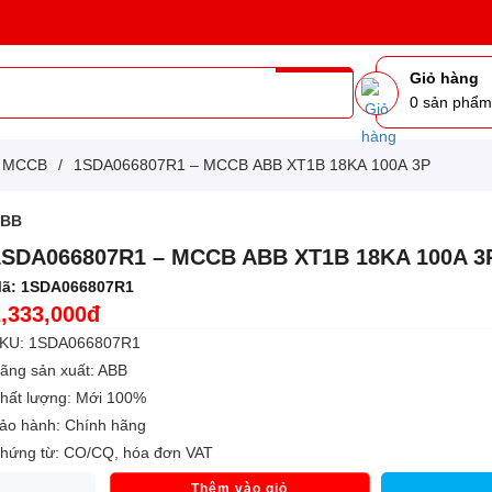
Giỏ hàng
0
sản phẩ
g MCCB
/
1SDA066807R1 – MCCB ABB XT1B 18KA 100A 3P
ABB
1SDA066807R1 – MCCB ABB XT1B 18KA 100A 3
ã:
1SDA066807R1
2,333,000đ
KU: 1SDA066807R1
ãng sản xuất: ABB
hất lượng: Mới 100%
ảo hành: Chính hãng
hứng từ: CO/CQ, hóa đơn VAT
Thêm vào giỏ