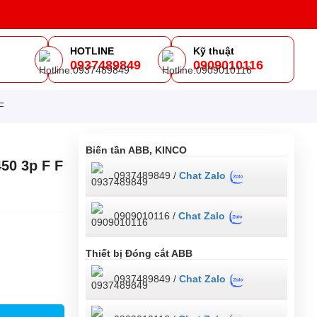
HOTLINE
Kỹ thuật
0937489849
0909010116
m
F
Biến tần ABB, KINCO
50 3p F F
0937489849 /
Chat Zalo
0909010116 /
Chat Zalo
Thiết bị Đóng cắt ABB
0937489849 /
Chat Zalo