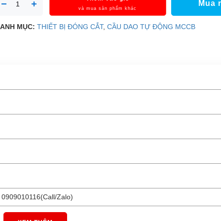
Mua 
và mua sản phẩm khác
ANH MỤC:
THIẾT BỊ ĐÓNG CẮT
,
CẦU DAO TỰ ĐỘNG MCCB
 0909010116(Call/Zalo)