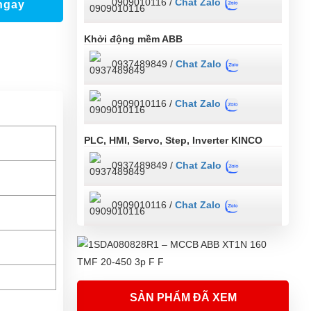
0909010116 /
Chat Zalo
ngay
Khởi động mềm ABB
0937489849 /
Chat Zalo
0909010116 /
Chat Zalo
PLC, HMI, Servo, Step, Inverter KINCO
0937489849 /
Chat Zalo
0909010116 /
Chat Zalo
SẢN PHẨM ĐÃ XEM