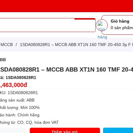
Giỏ hàng
0
sản phẩ
g MCCB
/
1SDA080828R1 – MCCB ABB XT1N 160 TMF 20-450 3p F 
ABB
1SDA080828R1 – MCCB ABB XT1N 160 TMF 20-4
ã:
1SDA080828R1
2,463,000đ
KU: 1SDA080828R1
ãng sản xuất: ABB
hất lượng: Mới 100%
ảo hành: Chính hãng
hứng từ: CO, CQ, hóa đơn VAT
Thêm vào giỏ