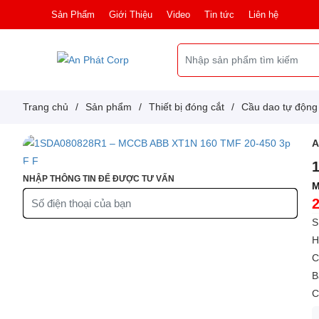
Sản Phẩm
Giới Thiệu
Video
Tin tức
Liên hệ
Trang chủ
/
Sản phẩm
/
Thiết bị đóng cắt
/
Cầu dao tự độn
NHẬP THÔNG TIN ĐỂ ĐƯỢC TƯ VẤN
M
S
H
C
B
C