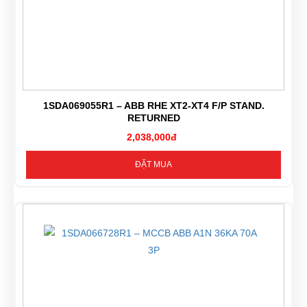
1SDA069055R1 – ABB RHE XT2-XT4 F/P STAND.
RETURNED
2,038,000đ
ĐẶT MUA