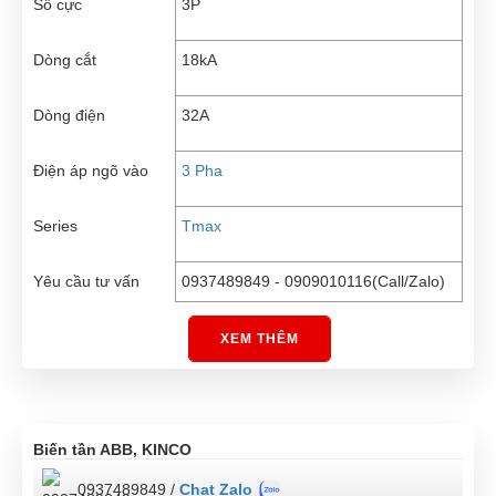
Số cực
3P
Dòng cắt
18kA
Dòng điện
32A
Điện áp ngõ vào
3 Pha
Series
Tmax
Yêu cầu tư vấn
0937489849 - 0909010116(Call/Zalo)
XEM THÊM
Biến tần ABB, KINCO
0937489849 /
Chat Zalo