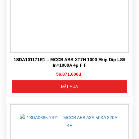
1SDA101171R1 – MCCB ABB XT7H 1000 Ekip Dip LS/I
In=1000A 4p F F
56,871,000đ
ĐẶT MUA