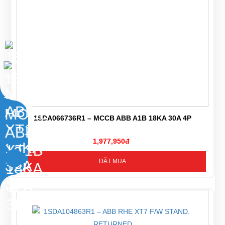
1SDA066736R1 – MCCB ABB A1B 18KA 30A 4P
1,977,950đ
ĐẶT MUA