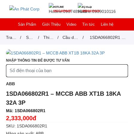
HOTLINE
Kỹ thuật
0937489849
0909010116
Sản Phẩm
Giới Thiệu
Video
Tin tức
Liên hệ
Trang
/
Sản
/
Thiết
/
Cầu dao
/
1SDA066802R1 –
chủ
phẩm
bị
tự động
MCCB ABB XT1B
đóng
MCCB
18KA 32A 3P
NHẬP THÔNG TIN ĐỂ ĐƯỢC TƯ VẤN
cắt
ABB
1SDA066802R1 – MCCB ABB XT1B 18KA
32A 3P
Mã:
1SDA066802R1
2,333,000đ
SKU: 1SDA066802R1
Hãng sản xuất: ABB