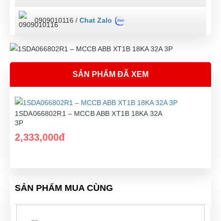
0909010116 /
Chat Zalo
SẢN PHẨM ĐÃ XEM
1SDA066802R1 – MCCB ABB XT1B 18KA 32A
3P
2,333,000đ
SẢN PHẨM MUA CÙNG