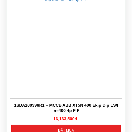
1SDA100396R1 – MCCB ABB XT5N 400 Ekip Dip LS/I
In=400 4p F F
16,133,500đ
ĐẶT MUA