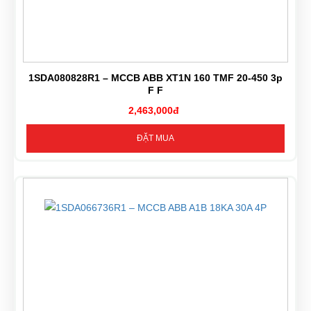
1SDA080828R1 – MCCB ABB XT1N 160 TMF 20-450 3p
F F
2,463,000đ
ĐẶT MUA