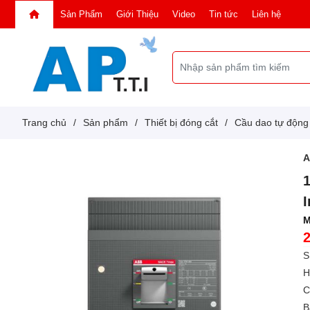
Sản Phẩm
Giới Thiệu
Video
Tin tức
Liên hệ
Trang chủ
/
Sản phẩm
/
Thiết bị đóng cắt
/
Cầu dao tự độn
M
S
H
C
B