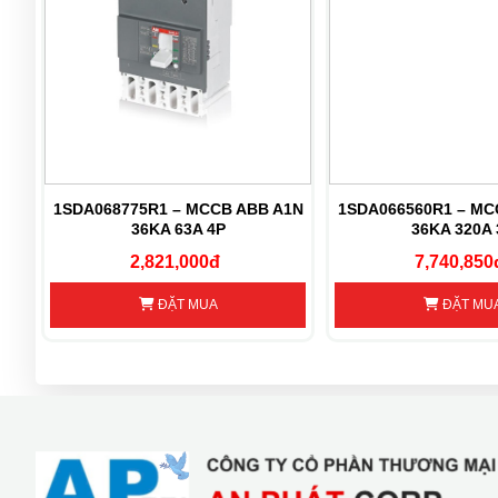
B
1SDA068775R1 – MCCB ABB A1N
1SDA066560R1 – MC
36KA 63A 4P
36KA 320A 
2,821,000đ
7,740,850
ĐẶT MUA
ĐẶT MU