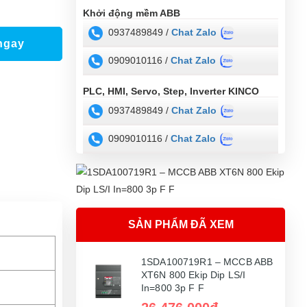
Khởi động mềm ABB
0937489849 /
Chat Zalo
ngay
0909010116 /
Chat Zalo
PLC, HMI, Servo, Step, Inverter KINCO
0937489849 /
Chat Zalo
0909010116 /
Chat Zalo
SẢN PHẨM ĐÃ XEM
1SDA100719R1 – MCCB ABB
XT6N 800 Ekip Dip LS/I
In=800 3p F F