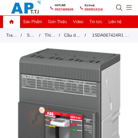
HOTLINE
Kỹ thuật
0937489849
0909010116
Sản Phẩm
Giới Thiệu
Video
Tin tức
Liên hệ
Trang
/
Sản
/
Thiết
/
Cầu dao
/
1SDA067424R1 –
chủ
phẩm
bị
tự động
MCCB ABB XT1N
đóng
MCCB
36KA 100A 4P
cắt