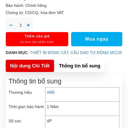
Bảo hành: Chính hãng
Chứng từ: CO/CQ, hóa đơn VAT
Thêm vào giỏ
Mua ngay
và mua sản phẩm khác
DANH MỤC:
THIẾT BỊ ĐÓNG CẮT
,
CẦU DAO TỰ ĐỘNG MCCB
Nội dung Chi Tiết
Thông tin bổ sung
Thông tin bổ sung
Thương hiệu
ABB
Thời gian bảo hành
1 Năm
Số cực
4P