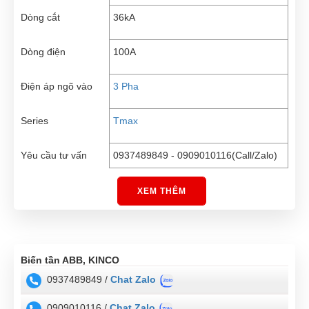
Dòng cắt
36kA
Dòng điện
100A
Điện áp ngõ vào
3 Pha
Series
Tmax
Yêu cầu tư vấn
0937489849 - 0909010116(Call/Zalo)
XEM THÊM
Biến tần ABB, KINCO
0937489849 /
Chat Zalo
0909010116 /
Chat Zalo