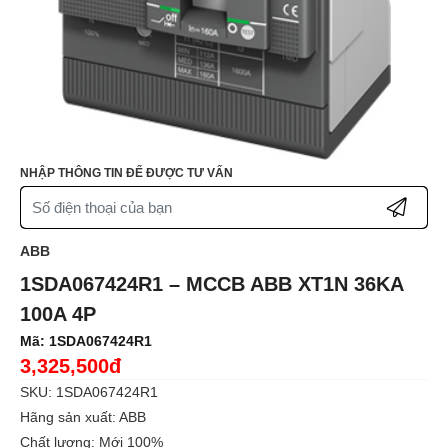
NHẬP THÔNG TIN ĐỂ ĐƯỢC TƯ VẤN
ABB
1SDA067424R1 – MCCB ABB XT1N 36KA
100A 4P
Mã:
1SDA067424R1
3,325,500đ
SKU: 1SDA067424R1
Hãng sản xuất: ABB
Chất lượng: Mới 100%