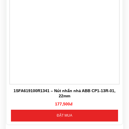
1SFA619100R1341 – Nút nhấn nhả ABB CP1-13R-01,
22mm
177,500đ
ĐẶT MUA