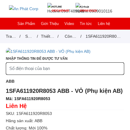
HOTLINE
Kỹ thuật
0937489849
0909010116
Sản Phẩm
Giới Thiệu
Video
Tin tức
Liên hệ
Trang
/
Sản
/
Thiết bị
/
Công
/
1SFA611920R8053
chủ
phẩm
đóng
tắc, nút
ABB - VỎ (Phụ kiện
cắt
nhấn
AB)
NHẬP THÔNG TIN ĐỂ ĐƯỢC TƯ VẤN
ABB
1SFA611920R8053 ABB - VỎ (Phụ kiện AB)
Mã:
1SFA611920R8053
Liên Hệ
SKU: 1SFA611920R8053
Hãng sản xuất: ABB
Chất lượng: Mới 100%