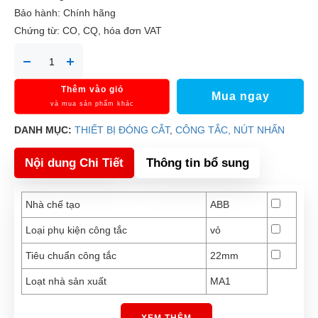
Bảo hành: Chính hãng
Chứng từ: CO, CQ, hóa đơn VAT
Thêm vào giỏ
Mua ngay
và mua sản phẩm khác
DANH MỤC:
THIẾT BỊ ĐÓNG CẮT
,
CÔNG TẮC, NÚT NHẤN
Nội dung Chi Tiết
Thông tin bổ sung
Nhà chế tạo
ABB
Loại phụ kiện công tắc
vỏ
Tiêu chuẩn công tắc
22mm
Loạt nhà sản xuất
MA1
XEM THÊM