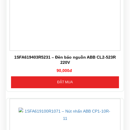
1SFA619403R5231 – Đèn báo nguồn ABB CL2-523R
220V
90,000đ
ĐẶT MUA