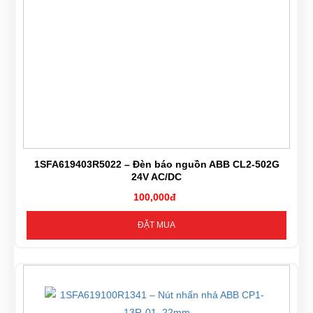
1SFA619403R5022 – Đèn báo nguồn ABB CL2-502G
24V AC/DC
100,000đ
ĐẶT MUA