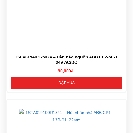
1SFA619403R5024 – Đèn báo nguồn ABB CL2-502L
24V AC/DC
90,000đ
ĐẶT MUA