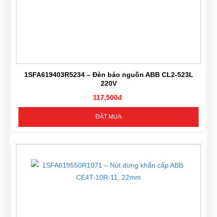
1SFA619403R5234 – Đèn báo nguồn ABB CL2-523L
220V
117,500đ
ĐẶT MUA