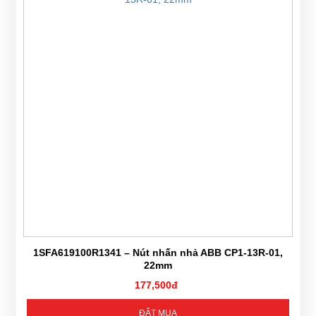
1SFA619100R1341 – Nút nhấn nhả ABB CP1-13R-01,
22mm
177,500đ
ĐẶT MUA